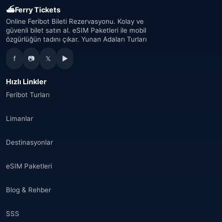
⛴
Ferry Tickets
Online Feribot Bileti Rezervasyonu. Kolay ve
güvenli bilet satın al. eSIM Paketleri ile mobil
özgürlüğün tadını çıkar. Yunan Adaları Turları
f
📷
𝕏
▶
Hızlı Linkler
Feribot Turları
Limanlar
Destinasyonlar
eSIM Paketleri
Blog & Rehber
SSS