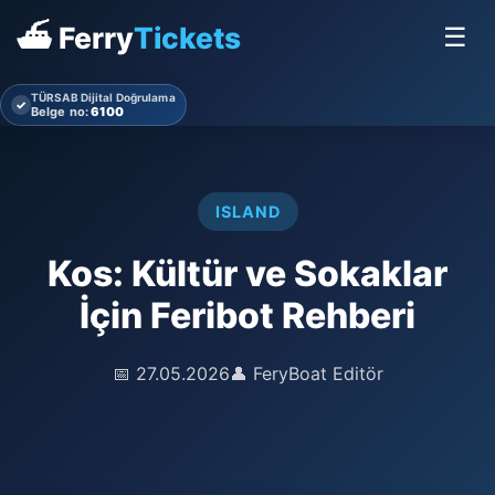
⛴ Ferry
Tickets
☰
TÜRSAB Dijital Doğrulama
✓
Belge no:
6100
ISLAND
Kos: Kültür ve Sokaklar
İçin Feribot Rehberi
📅 27.05.2026
👤 FeryBoat Editör