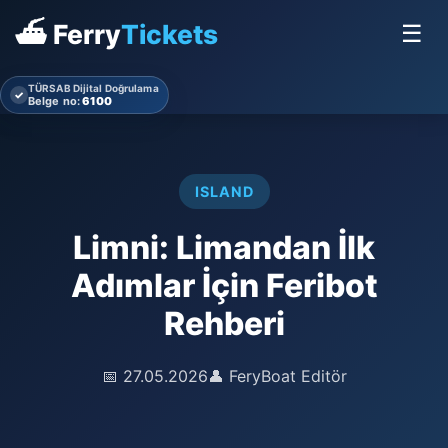
⛴ Ferry
Tickets
☰
TÜRSAB Dijital Doğrulama
✓
Belge no:
6100
ISLAND
Limni: Limandan İlk
Adımlar İçin Feribot
Rehberi
📅 27.05.2026
👤 FeryBoat Editör