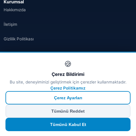
Kurumsal
Hakkımızda
İletişim
Gizlilik Politikası
Kullanım Koşulları
🍪
İptal & İade
Çerez Bildirimi
Bu site, deneyiminizi geliştirmek için çerezler kullanmaktadır.
Çerez Politikası
Çerez Politikamız
KVKK
Çerez Ayarları
Tümünü Reddet
SEO Hızlı Erişim
Site Haritası
Tümünü Kabul Et