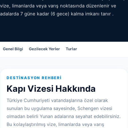
vize, limanlarda veya varış noktasında düzenlenir ve
adalarda 7 güne kadar (6 gece) kalma imkanı tanır .
Genel Bilgi
Gezilecek Yerler
Turlar
DESTINASYON REHBERI
Kapı Vizesi Hakkında
Türkiye Cumhuriyeti vatandaşlarına özel olarak
sunulan bu uygulama sayesinde, Schengen vizesi
olmadan belirli Yunan adalarına seyahat edebilirsiniz.
Bu kolaylaştırılmış vize, limanlarda veya varış