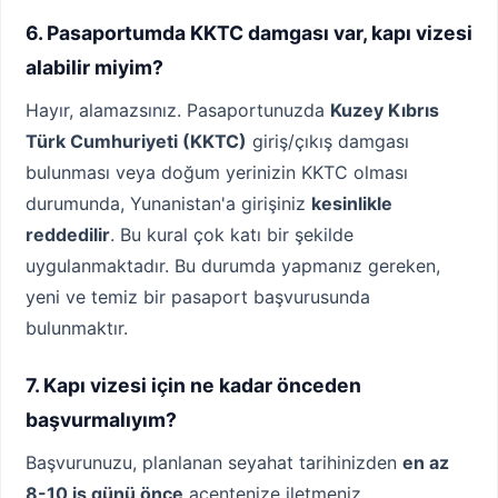
6. Pasaportumda KKTC damgası var, kapı vizesi
alabilir miyim?
Hayır, alamazsınız. Pasaportunuzda
Kuzey Kıbrıs
Türk Cumhuriyeti (KKTC)
giriş/çıkış damgası
bulunması veya doğum yerinizin KKTC olması
durumunda, Yunanistan'a girişiniz
kesinlikle
reddedilir
. Bu kural çok katı bir şekilde
uygulanmaktadır. Bu durumda yapmanız gereken,
yeni ve temiz bir pasaport başvurusunda
bulunmaktır.
7. Kapı vizesi için ne kadar önceden
başvurmalıyım?
Başvurunuzu, planlanan seyahat tarihinizden
en az
8-10 iş günü önce
acentenize iletmeniz