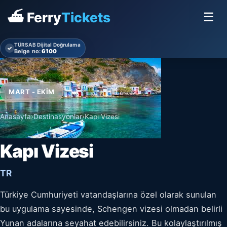
⛴ Ferry
Tickets
☰
TÜRSAB Dijital Doğrulama
✓
Belge no:
6100
MART - EKIM
Anasayfa
›
Destinasyonlar
›
Kapı Vizesi
Kapı Vizesi
TR
Türkiye Cumhuriyeti vatandaşlarına özel olarak sunulan
bu uygulama sayesinde, Schengen vizesi olmadan belirli
Yunan adalarına seyahat edebilirsiniz. Bu kolaylaştırılmış