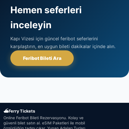
Hemen seferleri
inceleyin
Kapı Vizesi için güncel feribot seferlerini
karşılaştırın, en uygun bileti dakikalar içinde alın.
Feribot Bileti Ara
⛴
Ferry Tickets
Online Feribot Bileti Rezervasyonu. Kolay ve
güvenli bilet satın al. eSIM Paketleri ile mobil
özgürlüğün tadını çıkar. Yunan Adaları Turları