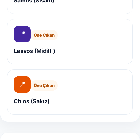
Samos (Sisam)
📍
Öne Çıkan
Lesvos (Midilli)
📍
Öne Çıkan
Chios (Sakız)