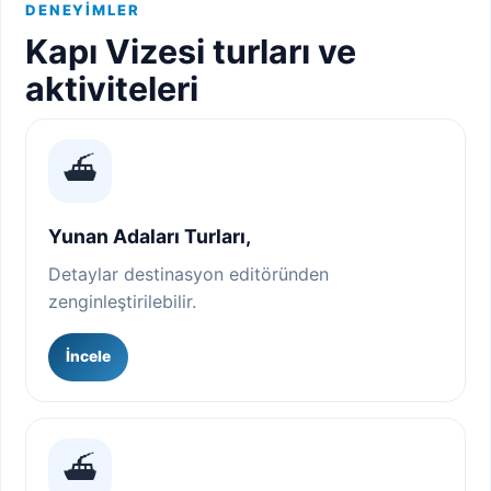
DENEYIMLER
Kapı Vizesi turları ve
aktiviteleri
⛴️
Yunan Adaları Turları,
Detaylar destinasyon editöründen
zenginleştirilebilir.
İncele
⛴️