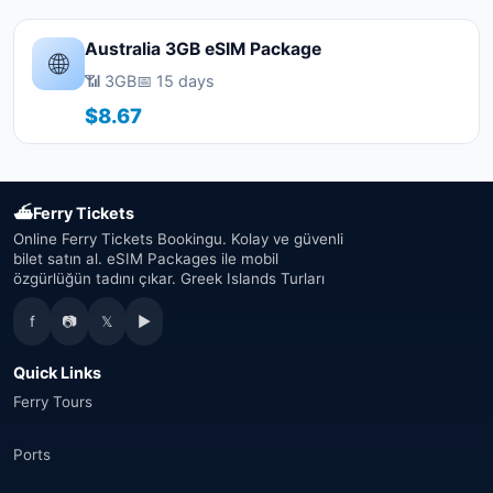
Australia 3GB eSIM Package
🌐
📶 3GB
📅 15 days
$8.67
⛴
Ferry Tickets
Online Ferry Tickets Bookingu. Kolay ve güvenli
bilet satın al. eSIM Packages ile mobil
özgürlüğün tadını çıkar. Greek Islands Turları
f
📷
𝕏
▶
Quick Links
Ferry Tours
Ports