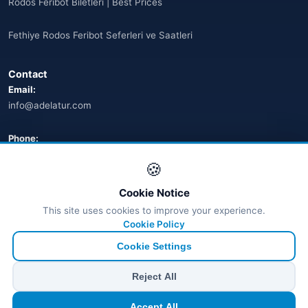
Rodos Feribot Biletleri | Best Prices
Fethiye Rodos Feribot Seferleri ve Saatleri
Contact
Email:
info@adelatur.com
Phone:
+90 242 242 4321
🍪
Address:
Cookie Notice
Antalya, Türkiye
This site uses cookies to improve your experience.
💬 WhatsApp
Cookie Policy
Cookie Settings
© 2026 Ferry Tickets - All Rights Reserved.
Reject All
₺ TRY
€ EUR
$ USD
£ GBP
Accept All