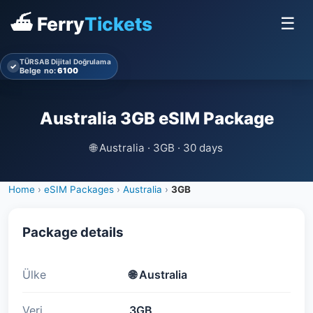
⛴ Ferry
Tickets
☰
TÜRSAB Dijital Doğrulama
✓
Belge no:
6100
Australia 3GB eSIM Package
🌐
Australia · 3GB · 30 days
Home
›
eSIM Packages
›
Australia
›
3GB
Package details
Ülke
🌐
Australia
Veri
3GB