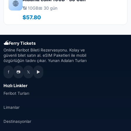
🌐
📶 10GB
📅 30 gün
$57.80
⛴
Ferry Tickets
Online Feribot Bileti Rezervasyonu. Kolay ve
güvenli bilet satın al. eSIM Paketleri ile mobil
özgürlüğün tadını çıkar. Yunan Adaları Turları
f
📷
𝕏
▶
Hızlı Linkler
Feribot Turları
Limanlar
Destinasyonlar