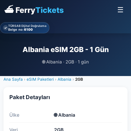
⛴ Ferry
Tickets
☰
TÜRSAB Dijital Doğrulama
✓
Belge no:
6100
Albania eSIM 2GB - 1 Gün
🌐
Albania · 2GB · 1 gün
Ana Sayfa
›
eSIM Paketleri
›
Albania
›
2GB
Paket Detayları
Ülke
🌐
Albania
Veri
2GB