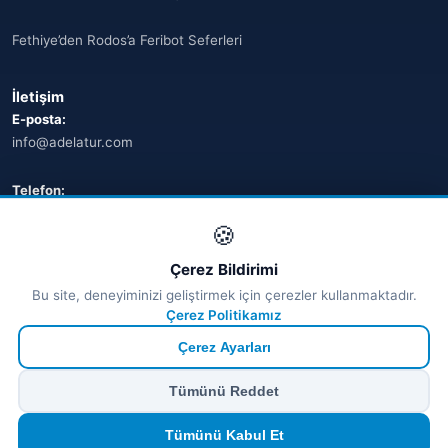
Fethiye’den Rodos’a Feribot Seferleri
İletişim
E-posta:
info@adelatur.com
Telefon:
+90 242 242 4321
🍪
Adres:
Çerez Bildirimi
Antalya, Türkiye
Bu site, deneyiminizi geliştirmek için çerezler kullanmaktadır.
💬 WhatsApp
Çerez Politikamız
Çerez Ayarları
© 2026 Ferry Tickets - Tüm Hakları Saklıdır.
Tümünü Reddet
₺ TRY
€ EUR
$ USD
£ GBP
🔒
Güvenli ödeme
· Anında onay · Türkçe destek
Devam et
Tümünü Kabul Et
TÜRSAB Dijital Doğrulama
✓