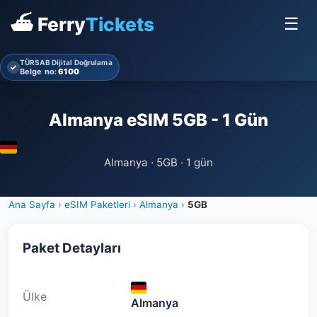
⛴ Ferry
Tickets
☰
TÜRSAB Dijital Doğrulama
✓
Belge no:
6100
Almanya eSIM 5GB - 1 Gün
Almanya · 5GB · 1 gün
Ana Sayfa
›
eSIM Paketleri
›
Almanya
›
5GB
Paket Detayları
Ülke
Almanya