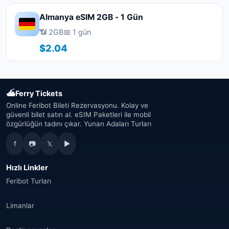
Almanya eSIM 2GB - 1 Gün
📶 2GB
📅 1 gün
$2.04
⛴
Ferry Tickets
Online Feribot Bileti Rezervasyonu. Kolay ve
güvenli bilet satın al. eSIM Paketleri ile mobil
özgürlüğün tadını çıkar. Yunan Adaları Turları
f
📷
𝕏
▶
Hızlı Linkler
Feribot Turları
Limanlar