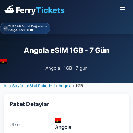
⛴ Ferry
Tickets
☰
TÜRSAB Dijital Doğrulama
✓
Belge no:
6100
Angola eSIM 1GB - 7 Gün
Angola · 1GB · 7 gün
Ana Sayfa
›
eSIM Paketleri
›
Angola
›
1GB
Paket Detayları
Ülke
Angola