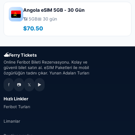
Angola eSIM 5GB - 30 Gün
📶 5GB
📅 30 gün
$70.50
⛴
Ferry Tickets
Online Feribot Bileti Rezervasyonu. Kolay ve
güvenli bilet satın al. eSIM Paketleri ile mobil
özgürlüğün tadını çıkar. Yunan Adaları Turları
f
📷
𝕏
▶
Hızlı Linkler
Feribot Turları
Limanlar