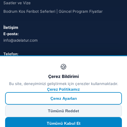
Saatler ve Vize
Bodrum Kos Feribot Seferleri | Güncel Program Fiyatlar
İletişim
E-posta:
info@adelatur.com
Telefon:
+90 242 242 4321
🍪
Adres:
Çerez Bildirimi
Antalya, Türkiye
Bu site, deneyiminizi geliştirmek için çerezler kullanmaktadır.
💬 WhatsApp
Çerez Politikamız
Çerez Ayarları
© 2026 Ferry Tickets - Tüm Hakları Saklıdır.
Tümünü Reddet
₺ TRY
€ EUR
$ USD
£ GBP
🔒
Güvenli ödeme
· Anında onay · Türkçe destek
Devam et
Tümünü Kabul Et
TÜRSAB Dijital Doğrulama
✓