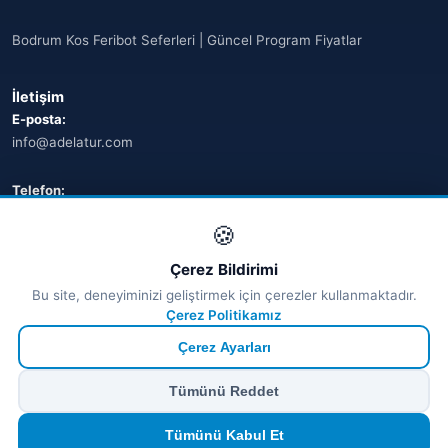
Bodrum Kos Feribot Seferleri | Güncel Program Fiyatlar
İletişim
E-posta:
info@adelatur.com
Telefon:
+90 242 242 4321
🍪
Adres:
Çerez Bildirimi
Antalya, Türkiye
Bu site, deneyiminizi geliştirmek için çerezler kullanmaktadır.
💬 WhatsApp
Çerez Politikamız
Çerez Ayarları
© 2026 Ferry Tickets - Tüm Hakları Saklıdır.
Tümünü Reddet
₺ TRY
€ EUR
$ USD
£ GBP
🔒
Güvenli ödeme
· Anında onay · Türkçe destek
Devam et
Tümünü Kabul Et
TÜRSAB Dijital Doğrulama
✓