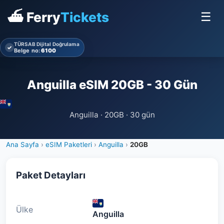
⛴ Ferry
Tickets
☰
TÜRSAB Dijital Doğrulama
✓
Belge no:
6100
Anguilla eSIM 20GB - 30 Gün
Anguilla · 20GB · 30 gün
Ana Sayfa
›
eSIM Paketleri
›
Anguilla
›
20GB
Paket Detayları
Ülke
Anguilla