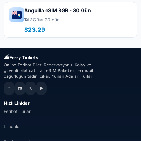
Anguilla eSIM 3GB - 30 Gün
📶 3GB
📅 30 gün
$23.29
⛴
Ferry Tickets
Online Feribot Bileti Rezervasyonu. Kolay ve
güvenli bilet satın al. eSIM Paketleri ile mobil
özgürlüğün tadını çıkar. Yunan Adaları Turları
f
📷
𝕏
▶
Hızlı Linkler
Feribot Turları
Limanlar