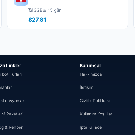
📶 3GB
📅 15 gün
$27.81
zlı Linkler
Kurumsal
ribot Turları
Hakkımızda
manlar
İletişim
stinasyonlar
Gizlilik Politikası
IM Paketleri
Kullanım Koşulları
og & Rehber
İptal & İade