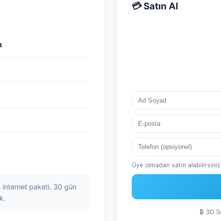
💳 Satın Al
a
Üye olmadan satın alabilirsiniz.
 internet paketi. 30 gün
k.
🔒 3D 