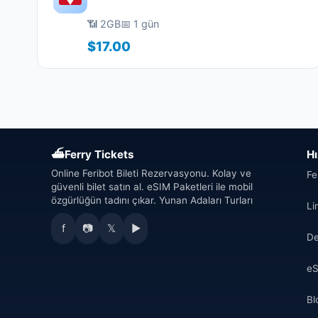
📶 2GB
📅 1 gün
$17.00
⛴
Ferry Tickets
Hı
Online Feribot Bileti Rezervasyonu. Kolay ve
Fe
güvenli bilet satın al. eSIM Paketleri ile mobil
özgürlüğün tadını çıkar. Yunan Adaları Turları
Li
f
📷
𝕏
▶
De
eS
Bl