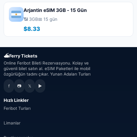
Arjantin eSIM 3GB - 15 Gün
📶 3GB
📅 15 gün
$8.33
⛴
Ferry Tickets
Online Feribot Bileti Rezervasyonu. Kolay ve
güvenli bilet satın al. eSIM Paketleri ile mobil
özgürlüğün tadını çıkar. Yunan Adaları Turları
f
📷
𝕏
▶
Hızlı Linkler
Feribot Turları
Limanlar