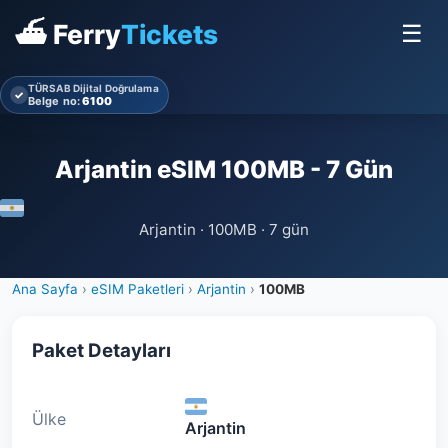
⛴ Ferry
Tickets
☰
TÜRSAB Dijital Doğrulama
✓
Belge no:
6100
Arjantin eSIM 100MB - 7 Gün
Arjantin · 100MB · 7 gün
Ana Sayfa
›
eSIM Paketleri
›
Arjantin
›
100MB
Paket Detayları
Ülke
Arjantin