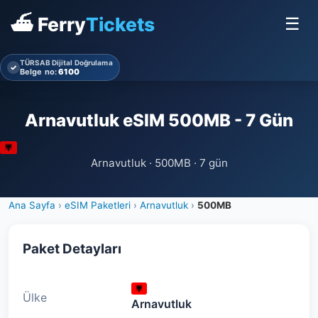
⛴ Ferry
Tickets
☰
TÜRSAB Dijital Doğrulama
✓
Belge no:
6100
Arnavutluk eSIM 500MB - 7 Gün
Arnavutluk · 500MB · 7 gün
Ana Sayfa
›
eSIM Paketleri
›
Arnavutluk
›
500MB
Paket Detayları
Ülke
Arnavutluk