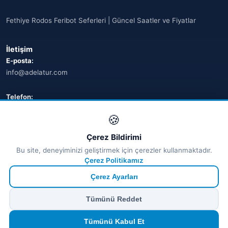
Fethiye Rodos Feribot Seferleri | Güncel Saatler ve Fiyatlar
İletişim
E-posta:
info@adelatur.com
Telefon:
+90 242 242 4321
🍪
Adres:
Çerez Bildirimi
Antalya, Türkiye
Bu site, deneyiminizi geliştirmek için çerezler kullanmaktadır.
💬 WhatsApp
Çerez Politikamız
Çerez Ayarları
© 2026 Ferry Tickets - Tüm Hakları Saklıdır.
Tümünü Reddet
₺ TRY
€ EUR
$ USD
£ GBP
🔒
Güvenli ödeme
· Anında onay · Türkçe destek
Devam et
Tümünü Kabul Et
TÜRSAB Dijital Doğrulama
✓