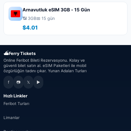
Arnavutluk eSIM 3GB - 15 Gün
📶 3GB
📅 15 gün
$4.01
⛴
Ferry Tickets
Online Feribot Bileti Rezervasyonu. Kolay ve
güvenli bilet satın al. eSIM Paketleri ile mobil
özgürlüğün tadını çıkar. Yunan Adaları Turları
f
📷
𝕏
▶
Hızlı Linkler
Feribot Turları
Limanlar