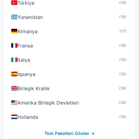
Türkiye
(19)
Yunanistan
(19)
Almanya
(17)
Fransa
(18)
İtalya
(16)
İspanya
(16)
Birleşik Krallık
(18)
Amerika Birleşik Devletleri
(36)
Hollanda
(16)
İsviçre
(19)
Tüm Paketleri Göster →