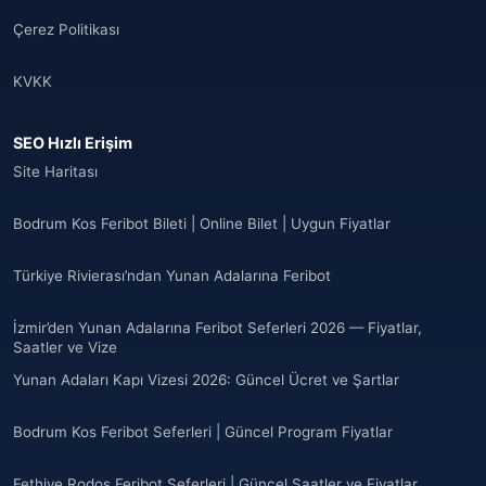
Çerez Politikası
Andorra
(11)
KVKK
Angola
(9)
SEO Hızlı Erişim
🌐
Anguilla
(7)
Site Haritası
Anguilla
(10)
Bodrum Kos Feribot Bileti | Online Bilet | Uygun Fiyatlar
Antigua ve Barbuda
(10)
Türkiye Rivierası’ndan Yunan Adalarına Feribot
🌐
Argentina
(5)
İzmir’den Yunan Adalarına Feribot Seferleri 2026 — Fiyatlar,
Arjantin
Saatler ve Vize
(13)
Yunan Adaları Kapı Vizesi 2026: Güncel Ücret ve Şartlar
🌐
Armenia
(3)
Bodrum Kos Feribot Seferleri | Güncel Program Fiyatlar
Arnavutluk
(14)
Fethiye Rodos Feribot Seferleri | Güncel Saatler ve Fiyatlar