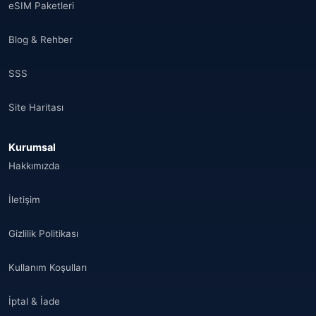
eSIM Paketleri
Hindistan
(16)
Blog & Rehber
Brezilya
(17)
SSS
Singapur
(31)
Site Haritası
Afganistan
(10)
Kurumsal
Åland Adaları
(10)
Hakkımızda
🌐
Aland Islands
(6)
İletişim
🌐
Aland Islands
(11)
Gizlilik Politikası
🌐
Aland Islands
(7)
Kullanım Koşulları
🌐
Albania
(9)
İptal & İade
🌐
Albania
(9)