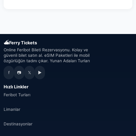
Avusturya
(16)
Birleşik Arap Emirlikleri
(19)
Japonya
(43)
⛴
Ferry Tickets
Güney Kore
(33)
Online Feribot Bileti Rezervasyonu. Kolay ve
güvenli bilet satın al. eSIM Paketleri ile mobil
özgürlüğün tadını çıkar. Yunan Adaları Turları
Avustralya
(34)
f
📷
𝕏
▶
Kanada
(33)
Hızlı Linkler
Tayland
(34)
Feribot Turları
Mısır
(16)
Limanlar
Fas
(17)
Destinasyonlar
Suudi Arabistan
(14)