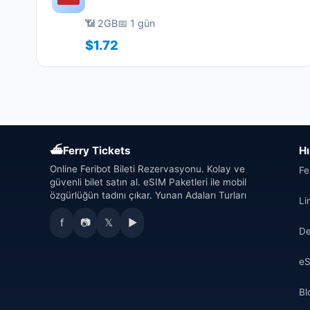
📶 2GB
📅 1 gün
$1.72
⛴
Ferry Tickets
Hı
Online Feribot Bileti Rezervasyonu. Kolay ve
Fe
güvenli bilet satın al. eSIM Paketleri ile mobil
özgürlüğün tadını çıkar. Yunan Adaları Turları
Li
f
📷
𝕏
▶
De
eS
Bl