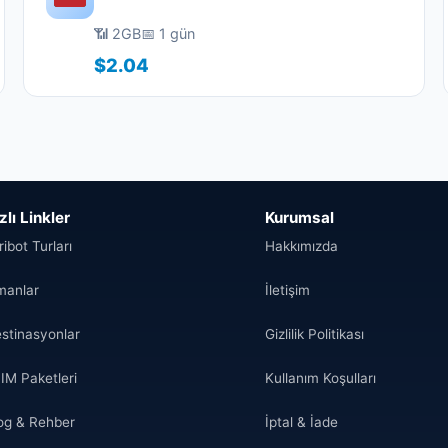
📶 2GB
📅 1 gün
$2.04
zlı Linkler
Kurumsal
ribot Turları
Hakkımızda
manlar
İletişim
stinasyonlar
Gizlilik Politikası
IM Paketleri
Kullanım Koşulları
og & Rehber
İptal & İade