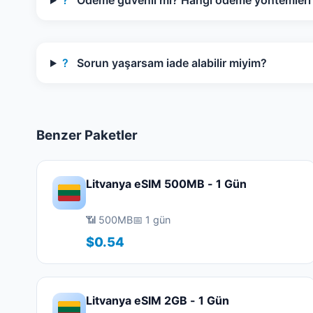
?
Ödeme güvenli mi? Hangi ödeme yöntemleri k
?
Sorun yaşarsam iade alabilir miyim?
Benzer Paketler
Litvanya eSIM 500MB - 1 Gün
📶 500MB
📅 1 gün
$0.54
Litvanya eSIM 2GB - 1 Gün