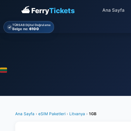
⛴ Ferry
Tickets
Ana Sayfa
TÜRSAB Dijital Doğrulama
✓
Belge no:
6100
Ana Sayfa
›
eSIM Paketleri
›
Litvanya
›
1GB