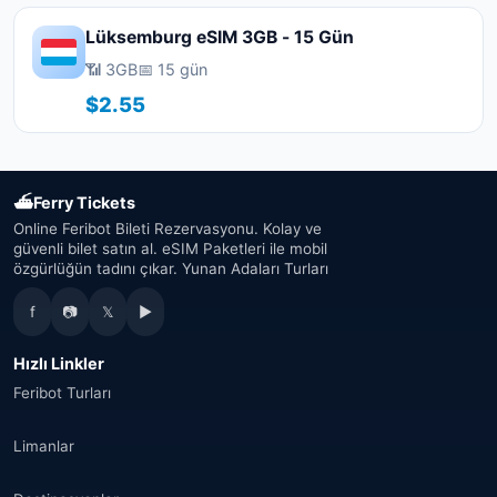
Lüksemburg eSIM 3GB - 15 Gün
📶 3GB
📅 15 gün
$2.55
⛴
Ferry Tickets
Online Feribot Bileti Rezervasyonu. Kolay ve
güvenli bilet satın al. eSIM Paketleri ile mobil
özgürlüğün tadını çıkar. Yunan Adaları Turları
f
📷
𝕏
▶
Hızlı Linkler
Feribot Turları
Limanlar