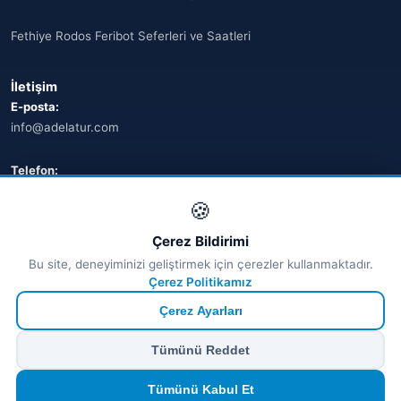
Fethiye Rodos Feribot Seferleri ve Saatleri
İletişim
E-posta:
info@adelatur.com
Telefon:
+90 242 242 4321
🍪
Adres:
Çerez Bildirimi
Antalya, Türkiye
Bu site, deneyiminizi geliştirmek için çerezler kullanmaktadır.
💬 WhatsApp
Çerez Politikamız
Çerez Ayarları
© 2026 Ferry Tickets - Tüm Hakları Saklıdır.
Tümünü Reddet
₺ TRY
€ EUR
$ USD
£ GBP
🔒
Güvenli ödeme
· Anında onay · Türkçe destek
Devam et
Tümünü Kabul Et
TÜRSAB Dijital Doğrulama
✓