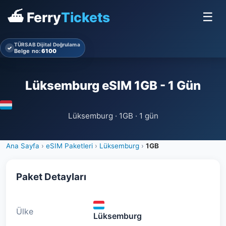
⛴ Ferry
Tickets
☰
TÜRSAB Dijital Doğrulama
✓
Belge no:
6100
Lüksemburg eSIM 1GB - 1 Gün
Lüksemburg · 1GB · 1 gün
Ana Sayfa
›
eSIM Paketleri
›
Lüksemburg
›
1GB
Paket Detayları
Ülke
Lüksemburg