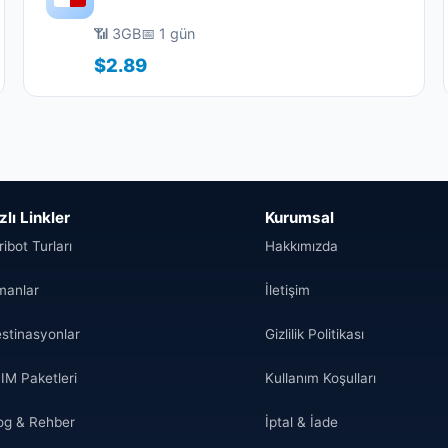
📶 3GB
📅 1 gün
$2.89
zlı Linkler
Kurumsal
ribot Turları
Hakkımızda
manlar
İletişim
stinasyonlar
Gizlilik Politikası
IM Paketleri
Kullanım Koşulları
og & Rehber
İptal & İade