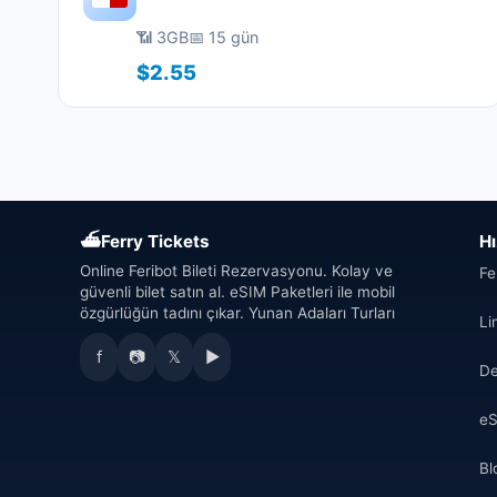
📶 3GB
📅 15 gün
$2.55
⛴
Ferry Tickets
Hı
Online Feribot Bileti Rezervasyonu. Kolay ve
Fe
güvenli bilet satın al. eSIM Paketleri ile mobil
özgürlüğün tadını çıkar. Yunan Adaları Turları
Li
f
📷
𝕏
▶
De
eS
Bl