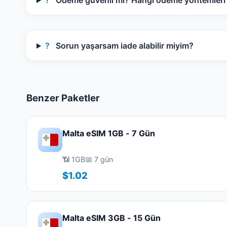
?
Ödeme güvenli mi? Hangi ödeme yöntemleri k
?
Sorun yaşarsam iade alabilir miyim?
Benzer Paketler
Malta eSIM 1GB - 7 Gün
📶 1GB
📅 7 gün
$1.02
Malta eSIM 3GB - 15 Gün