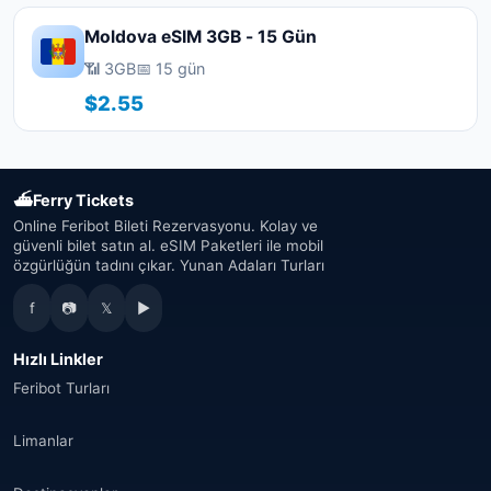
Moldova eSIM 3GB - 15 Gün
📶 3GB
📅 15 gün
$2.55
⛴
Ferry Tickets
Online Feribot Bileti Rezervasyonu. Kolay ve
güvenli bilet satın al. eSIM Paketleri ile mobil
özgürlüğün tadını çıkar. Yunan Adaları Turları
f
📷
𝕏
▶
Hızlı Linkler
Feribot Turları
Limanlar