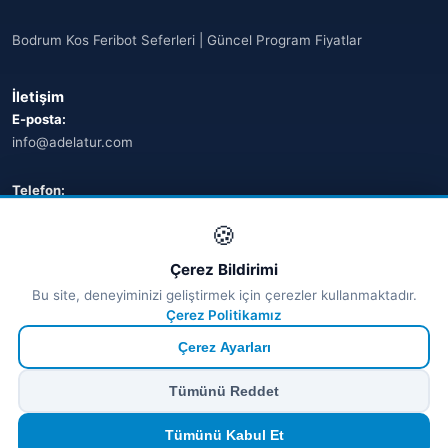
Bodrum Kos Feribot Seferleri | Güncel Program Fiyatlar
İletişim
E-posta:
info@adelatur.com
Telefon:
+90 242 242 4321
🍪
Adres:
Çerez Bildirimi
Antalya, Türkiye
Bu site, deneyiminizi geliştirmek için çerezler kullanmaktadır.
💬 WhatsApp
Çerez Politikamız
Çerez Ayarları
© 2026 Ferry Tickets - Tüm Hakları Saklıdır.
Tümünü Reddet
₺ TRY
€ EUR
$ USD
£ GBP
🔒
Güvenli ödeme
· Anında onay · Türkçe destek
Devam et
Tümünü Kabul Et
TÜRSAB Dijital Doğrulama
✓