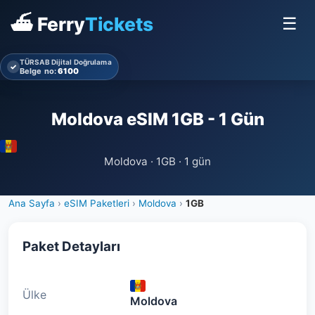
⛴ Ferry
Tickets
☰
TÜRSAB Dijital Doğrulama
✓
Belge no:
6100
Moldova eSIM 1GB - 1 Gün
Moldova · 1GB · 1 gün
Ana Sayfa
›
eSIM Paketleri
›
Moldova
›
1GB
Paket Detayları
Ülke
Moldova