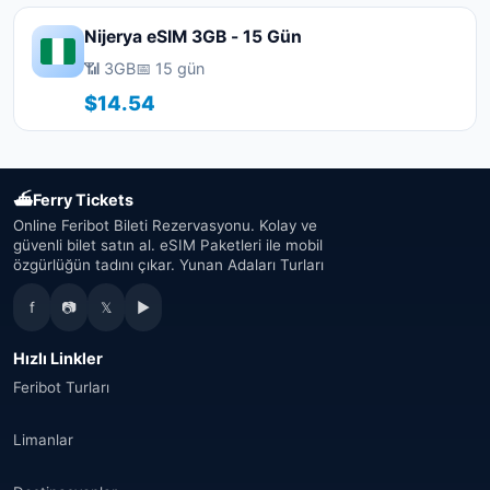
Nijerya eSIM 3GB - 15 Gün
📶 3GB
📅 15 gün
$14.54
⛴
Ferry Tickets
Online Feribot Bileti Rezervasyonu. Kolay ve
güvenli bilet satın al. eSIM Paketleri ile mobil
özgürlüğün tadını çıkar. Yunan Adaları Turları
f
📷
𝕏
▶
Hızlı Linkler
Feribot Turları
Limanlar