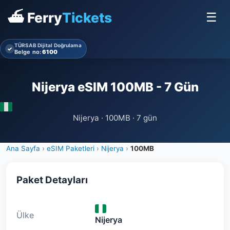
⛴ Ferry
Tickets
☰
TÜRSAB Dijital Doğrulama
✓
Belge no:
6100
Nijerya eSIM 100MB - 7 Gün
Nijerya · 100MB · 7 gün
Ana Sayfa
›
eSIM Paketleri
›
Nijerya
›
100MB
Paket Detayları
Ülke
Nijerya