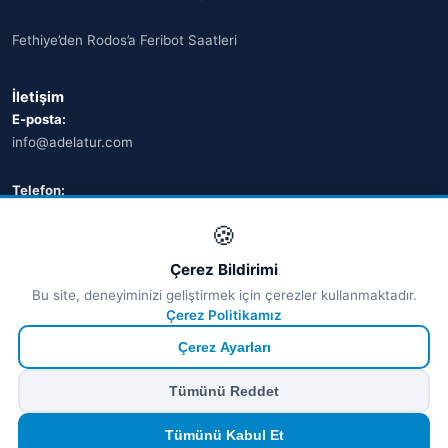
Fethiye’den Rodos’a Feribot Saatleri
İletişim
E-posta:
info@adelatur.com
Telefon:
+90 242 242 4321
🍪
Adres:
Çerez Bildirimi
Antalya, Türkiye
Bu site, deneyiminizi geliştirmek için çerezler kullanmaktadır.
💬 WhatsApp
Çerez Politikamız
Çerez Ayarları
© 2026 Ferry Tickets - Tüm Hakları Saklıdır.
Tümünü Reddet
₺ TRY
€ EUR
$ USD
£ GBP
🔒
Güvenli ödeme
· Anında onay · Türkçe destek
Devam et
Tümünü Kabul Et
TÜRSAB Dijital Doğrulama
✓