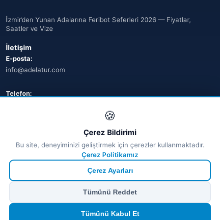
İzmir’den Yunan Adalarına Feribot Seferleri 2026 — Fiyatlar,
Saatler ve Vize
İletişim
E-posta:
info@adelatur.com
Telefon:
+90 242 242 4321
🍪
Adres:
Çerez Bildirimi
Antalya, Türkiye
Bu site, deneyiminizi geliştirmek için çerezler kullanmaktadır.
💬 WhatsApp
Çerez Politikamız
Çerez Ayarları
© 2026 Ferry Tickets - Tüm Hakları Saklıdır.
Tümünü Reddet
₺ TRY
€ EUR
$ USD
£ GBP
🔒
Güvenli ödeme
· Anında onay · Türkçe destek
Devam et
Tümünü Kabul Et
TÜRSAB Dijital Doğrulama
✓