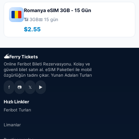
Romanya eSIM 3GB - 15 Gün
📶 3GB
📅 15 gün
$2.55
⛴
Ferry Tickets
Online Feribot Bileti Rezervasyonu. Kolay ve
güvenli bilet satın al. eSIM Paketleri ile mobil
özgürlüğün tadını çıkar. Yunan Adaları Turları
f
📷
𝕏
▶
Hızlı Linkler
Feribot Turları
Limanlar