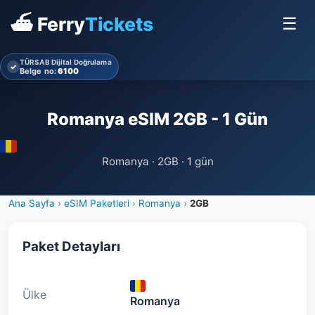
⛴ Ferry
Tickets
☰
TÜRSAB Dijital Doğrulama
✓
Belge no:
6100
Romanya eSIM 2GB - 1 Gün
Romanya · 2GB · 1 gün
Ana Sayfa
›
eSIM Paketleri
›
Romanya
›
2GB
Paket Detayları
Ülke
Romanya