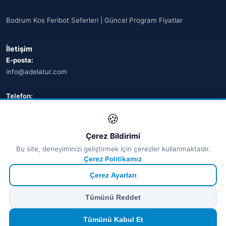
Bodrum Kos Feribot Seferleri | Güncel Program Fiyatlar
İletişim
E-posta:
info@adelatur.com
Telefon:
+90 242 242 4321
🍪
Adres:
Çerez Bildirimi
Antalya, Türkiye
Bu site, deneyiminizi geliştirmek için çerezler kullanmaktadır.
💬 WhatsApp
Çerez Politikamız
Çerez Ayarları
© 2026 Ferry Tickets - Tüm Hakları Saklıdır.
Tümünü Reddet
₺ TRY
€ EUR
$ USD
£ GBP
🔒
Güvenli ödeme
· Anında onay · Türkçe destek
Devam et
Tümünü Kabul Et
TÜRSAB Dijital Doğrulama
✓