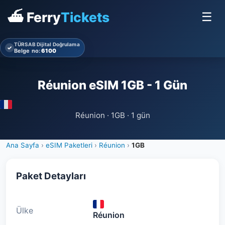
⛴ Ferry
Tickets
☰
TÜRSAB Dijital Doğrulama
✓
Belge no:
6100
Réunion eSIM 1GB - 1 Gün
Réunion · 1GB · 1 gün
Ana Sayfa
›
eSIM Paketleri
›
Réunion
›
1GB
Paket Detayları
Ülke
Réunion