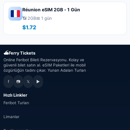
Réunion eSIM 2GB - 1 Gün
📶 2GB
📅 1 gün
$1.72
⛴
Ferry Tickets
Online Feribot Bileti Rezervasyonu. Kolay ve
güvenli bilet satın al. eSIM Paketleri ile mobil
özgürlüğün tadını çıkar. Yunan Adaları Turları
f
📷
𝕏
▶
Hızlı Linkler
Feribot Turları
Limanlar