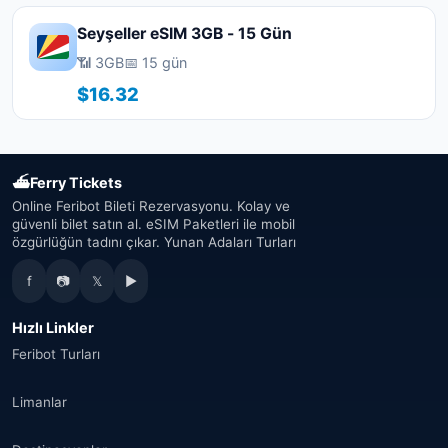
Seyşeller eSIM 3GB - 15 Gün
📶 3GB
📅 15 gün
$16.32
⛴
Ferry Tickets
Online Feribot Bileti Rezervasyonu. Kolay ve
güvenli bilet satın al. eSIM Paketleri ile mobil
özgürlüğün tadını çıkar. Yunan Adaları Turları
f
📷
𝕏
▶
Hızlı Linkler
Feribot Turları
Limanlar