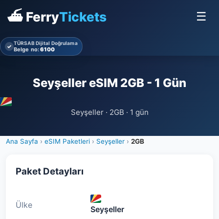
⛴ Ferry
Tickets
☰
TÜRSAB Dijital Doğrulama
✓
Belge no:
6100
Seyşeller eSIM 2GB - 1 Gün
Seyşeller · 2GB · 1 gün
Ana Sayfa
›
eSIM Paketleri
›
Seyşeller
›
2GB
Paket Detayları
Ülke
Seyşeller