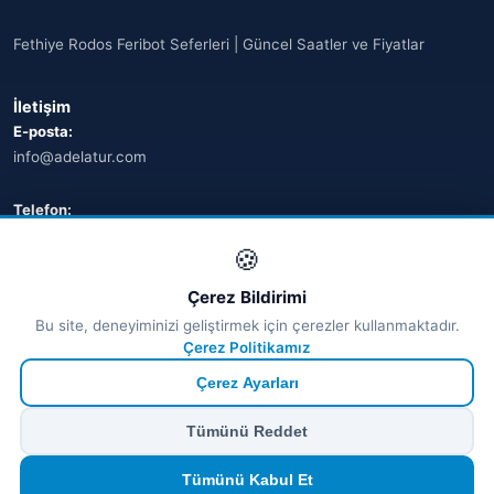
Fethiye Rodos Feribot Seferleri | Güncel Saatler ve Fiyatlar
İletişim
E-posta:
info@adelatur.com
Telefon:
+90 242 242 4321
🍪
Adres:
Çerez Bildirimi
Antalya, Türkiye
Bu site, deneyiminizi geliştirmek için çerezler kullanmaktadır.
💬 WhatsApp
Çerez Politikamız
Çerez Ayarları
© 2026 Ferry Tickets - Tüm Hakları Saklıdır.
Tümünü Reddet
₺ TRY
€ EUR
$ USD
£ GBP
🔒
Güvenli ödeme
· Anında onay · Türkçe destek
Devam et
Tümünü Kabul Et
TÜRSAB Dijital Doğrulama
✓