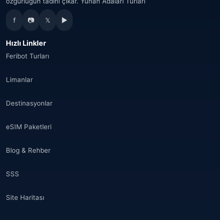
özgürlüğün tadını çıkar. Yunan Adaları Turları
f
📷
𝕏
▶
Hızlı Linkler
Feribot Turları
Limanlar
Destinasyonlar
eSIM Paketleri
Blog & Rehber
SSS
Site Haritası