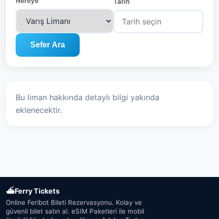
Nereye
Tarih
Sefer Ara
Bu liman hakkında detaylı bilgi yakında
eklenecektir.
⛴
Ferry Tickets
Online Feribot Bileti Rezervasyonu. Kolay ve
güvenli bilet satın al. eSIM Paketleri ile mobil