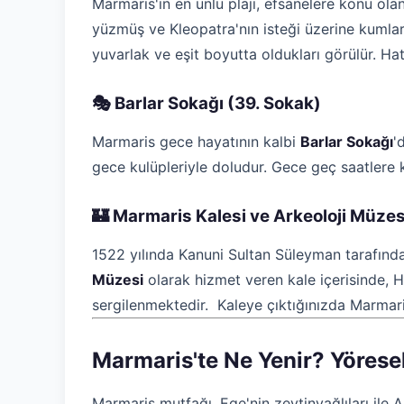
Marmaris'in en ünlü plajı, efsanelere konu ola
yüzmüş ve Kleopatra'nın isteği üzerine kumlar K
yuvarlak ve eşit boyutta oldukları görülür. Hat
🎭 Barlar Sokağı (39. Sokak)
Marmaris gece hayatının kalbi
Barlar Sokağı
'
gece kulüpleriyle doludur. Gece geç saatlere k
🏰 Marmaris Kalesi ve Arkeoloji Müzes
1522 yılında Kanuni Sultan Süleyman tarafında
Müzesi
olarak hizmet veren kale içerisinde, H
sergilenmektedir. Kaleye çıktığınızda Marmaris
Marmaris'te Ne Yenir? Yörese
Marmaris mutfağı, Ege'nin zeytinyağlıları ile 