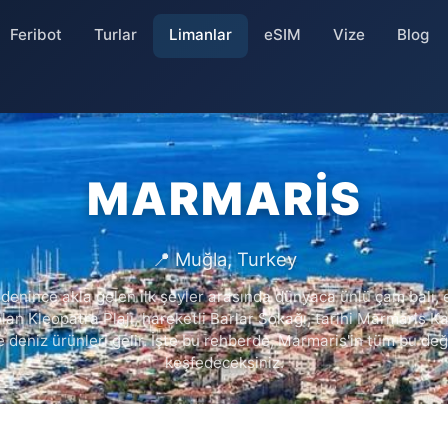
Feribot
Turlar
Limanlar
eSIM
Vize
Blog
MARMARIS
📍 Muğla, Turkey
denince akla gelen ilk şeyler arasında dünyaca ünlü çam balı, 
lan Kleopatra Plajı, hareketli Barlar Sokağı, tarihi Marmaris Ka
 deniz ürünleri gelir. İşte bu rehberde, Marmaris'in tüm bu değ
keşfedeceksiniz.