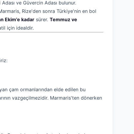
 Adası ve Güvercin Adası bulunur.
i, Marmaris, Rize'den sonra Türkiye'nin en bol
an Ekim'e kadar
sürer.
Temmuz ve
il için idealdir.
riz:
layan çam ormanlarından elde edilen bu
arının vazgeçilmezidir. Marmaris'ten dönerken