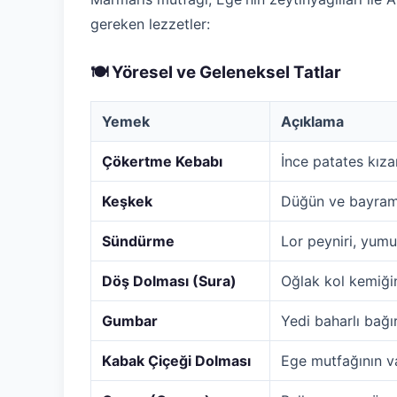
gereken lezzetler:
🍽️ Yöresel ve Geleneksel Tatlar
Yemek
Açıklama
Çökertme Kebabı
İnce patates kıza
Keşkek
Düğün ve bayramla
Sündürme
Lor peyniri, yumu
Döş Dolması (Sura)
Oğlak kol kemiği
Gumbar
Yedi baharlı bağ
Kabak Çiçeği Dolması
Ege mutfağının v