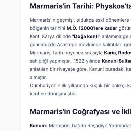
Marmaris'in Tarihi: Physkos
Marmaris'in geçmişi, oldukça eski dönemlere u
bölgenin tarihini
M.Ö. 12000'lere kadar
götür
Kent, Karya dilinde
"Doğa kenti"
anlamına ge
günümüzde Asartepe mevkiinde kalıntıları görü
Marmaris, tarih boyunca sırasıyla
Karia, Rodo
sahipliği yapmıştır. 1522 yılında
Kanuni Sulta
anlatılan bir rivayete göre, Kanuni buradaki 
almıştır.
Cumhuriyet'in ilk yıllarında küçük bir balıkçı
kentine dönüşmüştür.
Marmaris'in Coğrafyası ve İkl
Konum:
Marmaris, batıda Reşadiye Yarımadası