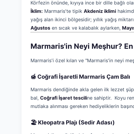
Körfezin önünde, kıyıya ince bir dille bağlı ol
İklim:
Marmaris'te tipik
Akdeniz iklimi
hakimdir
yağış alan ikinci bölgesidir; yıllık yağış mik
Ağustos
en sıcak ve kalabalık aylarken,
Mayı
Marmaris'in Neyi Meşhur? En
Marmaris'i özel kılan ve "Marmaris'in neyi meş
🍯 Coğrafi İşaretli Marmaris Çam Balı
Marmaris dendiğinde akla gelen ilk lezzet şü
bal,
Coğrafi İşaret tescili
ne sahiptir. Koyu re
mutlaka alınması gereken hediyeliklerin başınd
🏖️ Kleopatra Plajı (Sedir Adası)