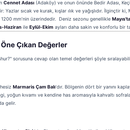
an
Cennet Adası
(Adaköy) ve onun önünde Bedir Adası, Keçi
: Yazlar sıcak ve kurak, kışlar ılık ve yağışlıdır. İlginçtir k
tarı 1200 mm'nin üzerindedir. Deniz sezonu genellikle
Mayıs't
s-Haziran
ile
Eylül-Ekim
ayları daha sakin ve konforlu bir tat
 Öne Çıkan Değerler
hur?" sorusuna cevap olan temel değerleri şöyle sıralayabili
phesiz
Marmaris Çam Balı
'dır. Bölgenin dört bir yanını kap
ngi, yoğun kıvamı ve kendine has aromasıyla kahvaltı sofral
a gelir.