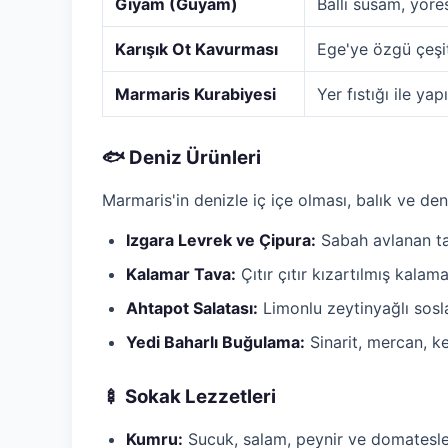
Gıyam (Guyam)
Ballı susam, yöres
Karışık Ot Kavurması
Ege'ye özgü çeşit
Marmaris Kurabiyesi
Yer fıstığı ile ya
🐟 Deniz Ürünleri
Marmaris'in denizle iç içe olması, balık ve deni
Izgara Levrek ve Çipura:
Sabah avlanan taz
Kalamar Tava:
Çıtır çıtır kızartılmış kalama
Ahtapot Salatası:
Limonlu zeytinyağlı sosla
Yedi Baharlı Buğulama:
Sinarit, mercan, k
🍢 Sokak Lezzetleri
Kumru:
Sucuk, salam, peynir ve domatesl