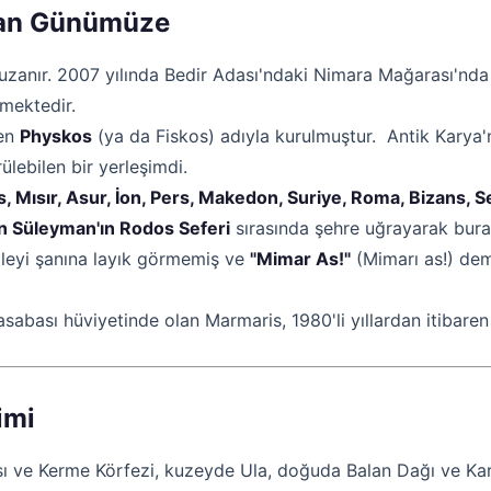
'tan Günümüze
zanır. 2007 yılında Bedir Adası'ndaki Nimara Mağarası'nda 
mektedir.
len
Physkos
(ya da Fiskos) adıyla kurulmuştur. Antik Karya'n
lebilen bir yerleşimdi.
s, Mısır, Asur, İon, Pers, Makedon, Suriye, Roma, Bizans, 
n Süleyman'ın Rodos Seferi
sırasında şehre uğrayarak buraya
kaleyi şanına layık görmemiş ve
"Mimar As!"
(Mimarı as!) de
 kasabası hüviyetinde olan Marmaris, 1980'li yıllardan itiba
imi
 ve Kerme Körfezi, kuzeyde Ula, doğuda Balan Dağı ve Karad