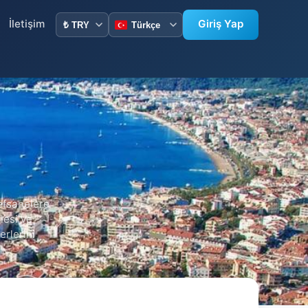
İletişim
Giriş Yap
efsanelere
lesi ve
erlerini