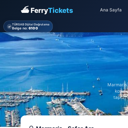
⛴ Ferry
Tickets
Ana Sayfa
TÜRSAB Dijital Doğrulama
✓
Belge no:
6100
Marmaris 
konu o
taptaze