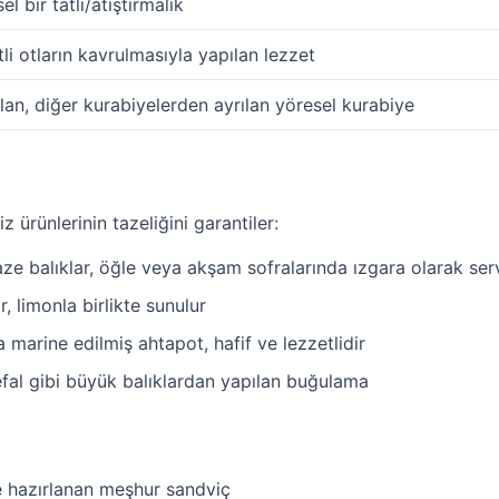
el bir tatlı/atıştırmalık
li otların kavrulmasıyla yapılan lezzet
pılan, diğer kurabiyelerden ayrılan yöresel kurabiye
z ürünlerinin tazeliğini garantiler:
e balıklar, öğle veya akşam sofralarında ızgara olarak serv
r, limonla birlikte sunulur
 marine edilmiş ahtapot, hafif ve lezzetlidir
efal gibi büyük balıklardan yapılan buğulama
e hazırlanan meşhur sandviç