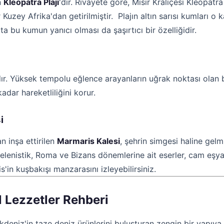
n
Kleopatra Plajı
'dır. Rivayete göre, Mısır Kraliçesi Kleopa
uzey Afrika'dan getirilmiştir. Plajın altın sarısı kumları o k
ta bu kumun yanıcı olması da şaşırtıcı bir özelliğidir.
dır. Yüksek tempolu eğlence arayanların uğrak noktası olan 
adar hareketliliğini korur.
i
n inşa ettirilen
Marmaris Kalesi
, şehrin simgesi haline gel
elenistik, Roma ve Bizans dönemlerine ait eserler, cam eşyal
'in kuşbakışı manzarasını izleyebilirsiniz.
l Lezzetler Rehberi
Akdeniz'in taze deniz ürünlerini buluşturan zengin bir yapıya