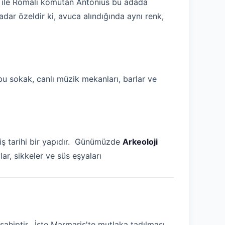
tra ile Romalı komutan Antonius bu adada
adar özeldir ki, avuca alındığında aynı renk,
bu sokak, canlı müzik mekanları, barlar ve
miş tarihi bir yapıdır. Günümüzde
Arkeoloji
ar, sikkeler ve süs eşyaları
 sahiptir. İşte Marmaris'te mutlaka tadılması