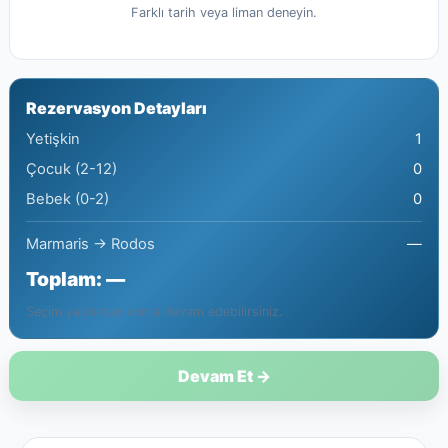
Farklı tarih veya liman deneyin.
Rezervasyon Detayları
Yetişkin
1
Çocuk (2-12)
0
Bebek (0-2)
0
Marmaris → Rodos
—
Toplam:
—
Seçim yaptıktan sonra devam edebilirsiniz.
Devam Et →