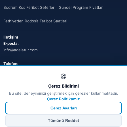
Bodrum Kos Feribot Seferleri | Güncel Program Fiyatlar
Fethiye’den Rodos’a Feribot Saatleri
İletişim
E-posta:
info@adelatur.com
Telefon:
+90 242 242 4321
🍪
Adres:
Çerez Bildirimi
Antalya, Türkiye
Bu site, deneyiminizi geliştirmek için çerezler kullanmaktadır.
💬 WhatsApp
Çerez Politikamız
Çerez Ayarları
© 2026 Ferry Tickets - Tüm Hakları Saklıdır.
Tümünü Reddet
₺ TRY
€ EUR
$ USD
£ GBP