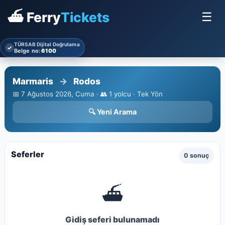
⛴ Ferry
Tickets
☰
TÜRSAB Dijital Doğrulama
✓
Belge no:
6100
Marmaris
→
Rodos
📅 7 Ağustos 2026, Cuma · 👥 1 yolcu · Tek Yön
🔍 Yeni Arama
Seferler
0 sonuç
⛴
Gidiş seferi bulunamadı