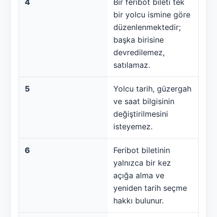
4
Bir feribot bileti tek
bir yolcu ismine göre
düzenlenmektedir;
başka birisine
devredilemez,
satılamaz.
5
Yolcu tarih, güzergah
ve saat bilgisinin
değiştirilmesini
isteyemez.
6
Feribot biletinin
yalnızca bir kez
açığa alma ve
yeniden tarih seçme
hakkı bulunur.