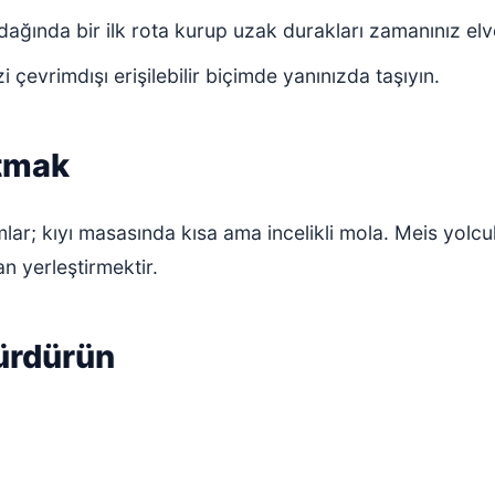
dağında bir ilk rota kurup uzak durakları zamanınız elv
zi çevrimdışı erişilebilir biçimde yanınızda taşıyın.
atmak
lar; kıyı masasında kısa ama incelikli mola. Meis yolcu
an yerleştirmektir.
sürdürün