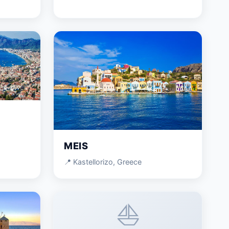
MEIS
📍 Kastellorizo, Greece
⛵