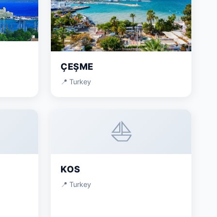
ÇEŞME
📍 Turkey
⛵
KOS
📍 Turkey