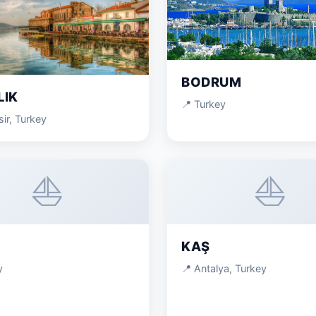
BODRUM
LIK
📍 Turkey
sir, Turkey
⛵
⛵
KAŞ
y
📍 Antalya, Turkey