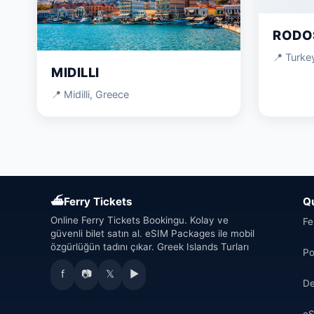
RODO
📍 Turke
MIDILLI
📍 Midilli, Greece
⛴
Ferry Tickets
Q
Online Ferry Tickets Bookingu. Kolay ve
Fe
güvenli bilet satın al. eSIM Packages ile mobil
özgürlüğün tadını çıkar. Greek Islands Turları
Po
f
📷
𝕏
▶
De
eS