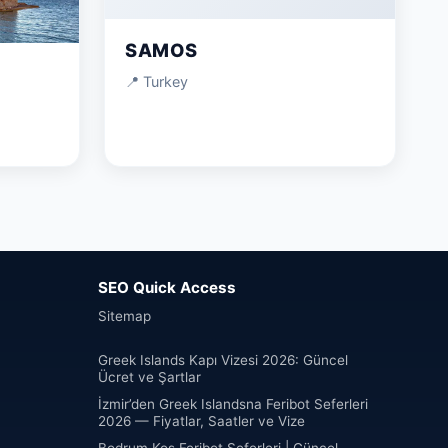
SAMOS
📍 Turkey
SEO Quick Access
Sitemap
Greek Islands Kapı Vizesi 2026: Güncel
Ücret ve Şartlar
İzmir’den Greek Islandsna Feribot Seferleri
2026 — Fiyatlar, Saatler ve Vize
Bodrum Kos Feribot Seferleri | Güncel