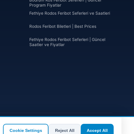
Program Fiyatlar
Fethiye Rodos Feribot Seferleri ve Saatleri
Rodos Feribot Biletleri | Best Prices
Fethiye Rodos Feribot Seferleri | Güncel
Saatler ve Fiyatlar
₺ TRY
€ EUR
$ USD
£ GBP
Cookie Settings
Reject All
Accept All