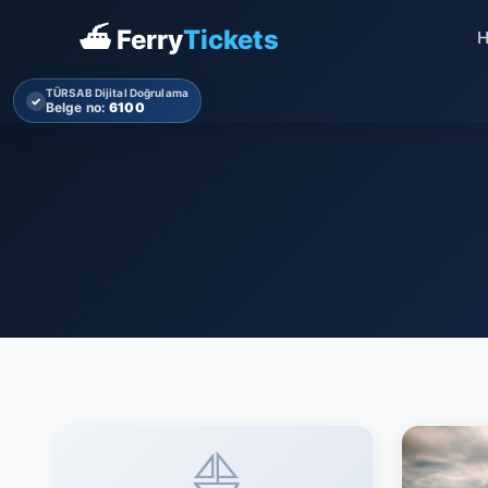
⛴ Ferry
Tickets
TÜRSAB Dijital Doğrulama
✓
Belge no:
6100
⛵