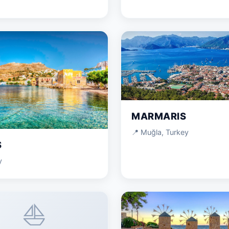
MARMARIS
📍 Muğla, Turkey
S
y
⛵