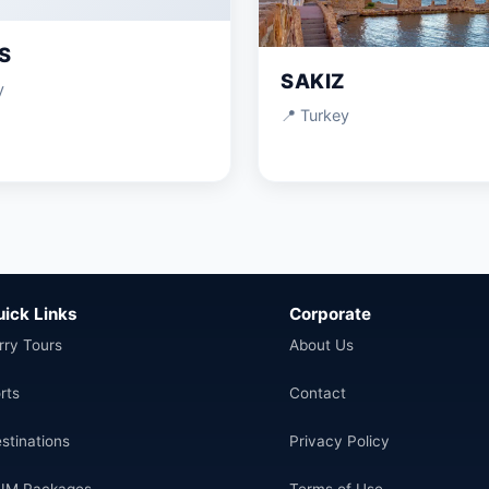
S
SAKIZ
y
📍 Turkey
uick Links
Corporate
rry Tours
About Us
rts
Contact
stinations
Privacy Policy
IM Packages
Terms of Use