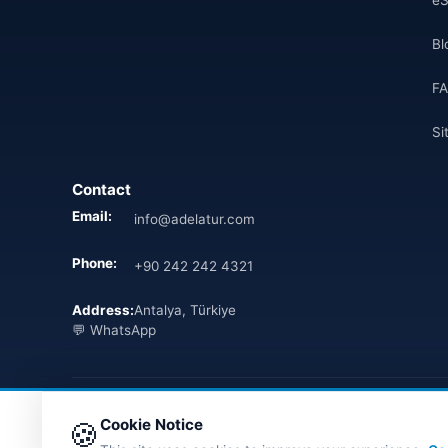
Bl
F
Si
Contact
Email:
info@adelatur.com
Phone:
+90 242 242 4321
Address:
Antalya, Türkiye
💬 WhatsApp
© 2026 Ferry Tickets - All Rights Reserved.
Cookie Notice
🍪
TÜRSAB Dijital Doğrulama
✓