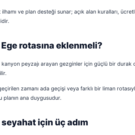
ilhamı ve plan desteği sunar; açık alan kuralları, ücretl
dir.
Ege rotasına eklenmeli?
anyon peyzajı arayan gezginler için güçlü bir durak o
ir.
geçirilen zamanı ada geçişi veya farklı bir liman rotas
bu planın ana duygusudur.
r seyahat için üç adım