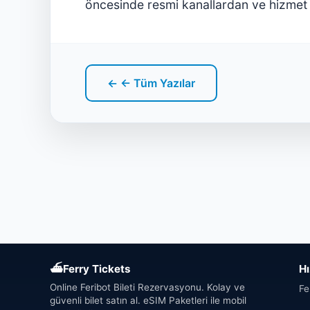
öncesinde resmi kanallardan ve hizmet 
← ← Tüm Yazılar
⛴
Ferry Tickets
Hı
Online Feribot Bileti Rezervasyonu. Kolay ve
Fe
güvenli bilet satın al. eSIM Paketleri ile mobil