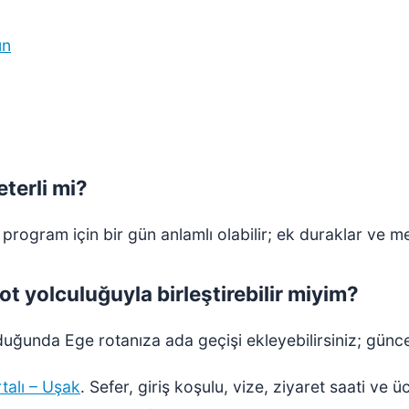
un
terli mi?
program için bir gün anlamlı olabilir; ek duraklar ve me
t yolculuğuyla birleştirebilir miyim?
duğunda Ege rotanıza ada geçişi ekleyebilirsiniz; günc
talı – Uşak
. Sefer, giriş koşulu, vize, ziyaret saati ve ü