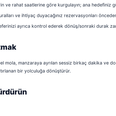
n ve rahat saatlerine göre kurgulayın; ana hedefiniz gü
ralları ve ihtiyaç duyacağınız rezervasyonları önceden
 seferinizi ayrıca kontrol ederek dönüş/sonraki durak z
atmak
l mola, manzaraya ayrılan sessiz birkaç dakika ve doğ
tırlanan bir yolculuğa dönüştürür.
sürdürün