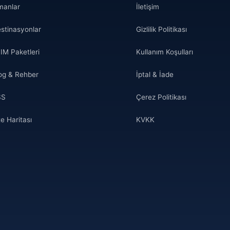
manlar
İletişim
stinasyonlar
Gizlilik Politikası
IM Paketleri
Kullanım Koşulları
og & Rehber
İptal & İade
SS
Çerez Politikası
te Haritası
KVKK