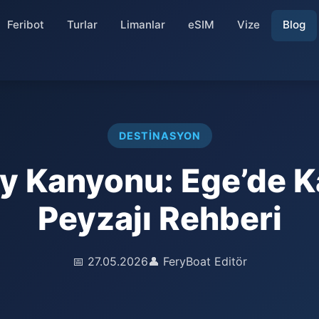
Feribot
Turlar
Limanlar
eSIM
Vize
Blog
DESTINASYON
y Kanyonu: Ege’de 
Peyzajı Rehberi
📅 27.05.2026
👤 FeryBoat Editör