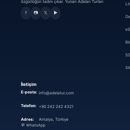
özgürlüğün tadını çıkar. Yunan Adaları Turları
Li
f
📷
𝕏
▶
De
eS
Bl
S
Si
İletişim
E-posta:
info@adelatur.com
Telefon:
+90 242 242 4321
Adres:
Antalya, Türkiye
💬 WhatsApp