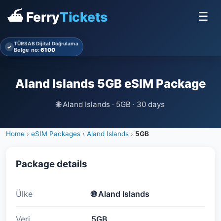
⛴ Ferry
Tickets
☰
TÜRSAB Dijital Doğrulama
✓
Belge no:
6100
Aland Islands 5GB eSIM Package
🌐
Aland Islands · 5GB · 30 days
Home
›
eSIM Packages
›
Aland Islands
›
5GB
Package details
Ülke
🌐
Aland Islands
Veri
5GB