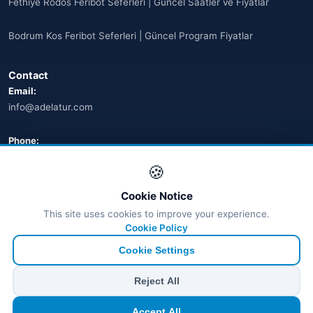
Fethiye Rodos Feribot Seferleri | Güncel Saatler ve Fiyatlar
Bodrum Kos Feribot Seferleri | Güncel Program Fiyatlar
Contact
Email:
info@adelatur.com
Phone:
+90 242 242 4321
🍪
Address:
Cookie Notice
Antalya, Türkiye
This site uses cookies to improve your experience.
💬 WhatsApp
Cookie Policy
Cookie Settings
© 2026 Ferry Tickets - All Rights Reserved.
Reject All
₺ TRY
€ EUR
$ USD
£ GBP
Accept All