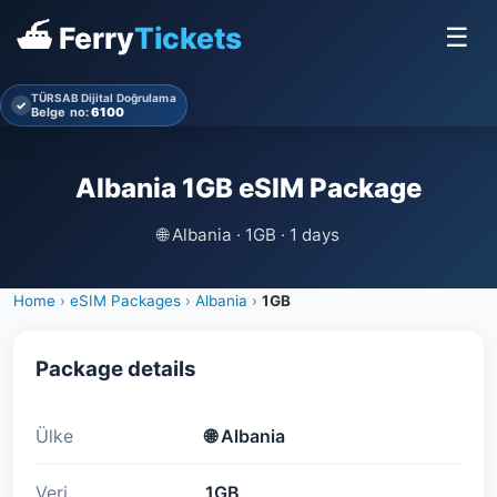
⛴ Ferry
Tickets
☰
TÜRSAB Dijital Doğrulama
✓
Belge no:
6100
Albania 1GB eSIM Package
🌐
Albania · 1GB · 1 days
Home
›
eSIM Packages
›
Albania
›
1GB
Package details
Ülke
🌐
Albania
Veri
1GB