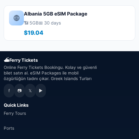
Albania 5GB eSIM Package
🌐
📶 5GB
📅 30 days
$19.04
⛴
Ferry Tickets
Online Ferry Tickets Bookingu. Kolay ve güvenli
bilet satın al. eSIM Packages ile mobil
özgürlüğün tadını çıkar. Greek Islands Turları
f
📷
𝕏
▶
Quick Links
Ferry Tours
Ports