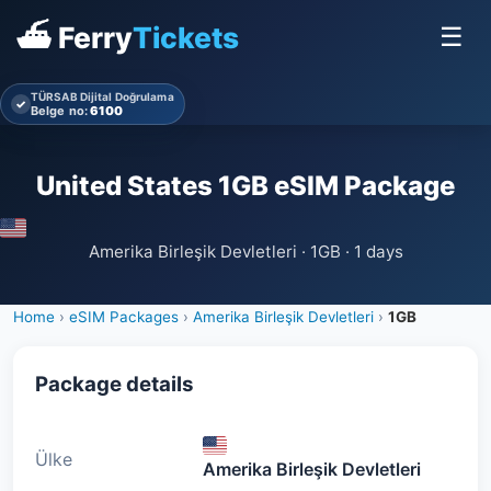
⛴ Ferry
Tickets
☰
TÜRSAB Dijital Doğrulama
✓
Belge no:
6100
United States 1GB eSIM Package
Amerika Birleşik Devletleri · 1GB · 1 days
Home
›
eSIM Packages
›
Amerika Birleşik Devletleri
›
1GB
Package details
Ülke
Amerika Birleşik Devletleri