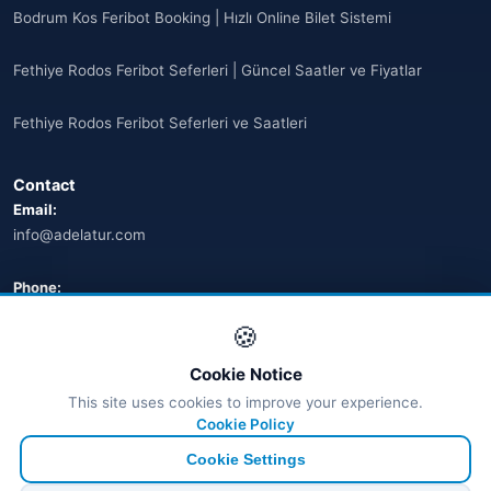
Bodrum Kos Feribot Booking | Hızlı Online Bilet Sistemi
Fethiye Rodos Feribot Seferleri | Güncel Saatler ve Fiyatlar
Fethiye Rodos Feribot Seferleri ve Saatleri
Contact
Email:
info@adelatur.com
Phone:
+90 242 242 4321
🍪
Address:
Cookie Notice
Antalya, Türkiye
This site uses cookies to improve your experience.
💬 WhatsApp
Cookie Policy
Cookie Settings
© 2026 Ferry Tickets - All Rights Reserved.