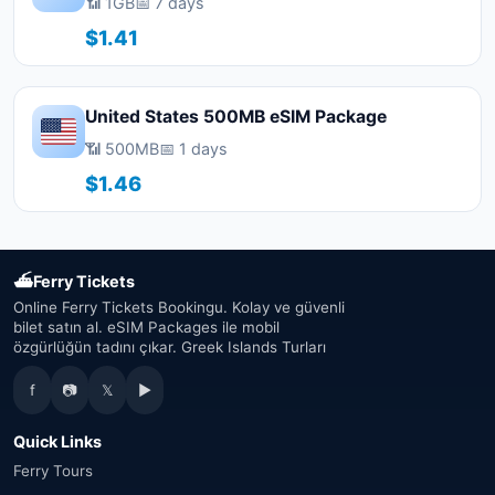
📶 1GB
📅 7 days
$1.41
United States 500MB eSIM Package
📶 500MB
📅 1 days
$1.46
⛴
Ferry Tickets
Online Ferry Tickets Bookingu. Kolay ve güvenli
bilet satın al. eSIM Packages ile mobil
özgürlüğün tadını çıkar. Greek Islands Turları
f
📷
𝕏
▶
Quick Links
Ferry Tours