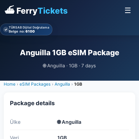
⛴ Ferry
Tickets
☰
TÜRSAB Dijital Doğrulama
✓
Belge no:
6100
Anguilla 1GB eSIM Package
🌐
Anguilla · 1GB · 7 days
Home
›
eSIM Packages
›
Anguilla
›
1GB
Package details
Ülke
🌐
Anguilla
Veri
1GB