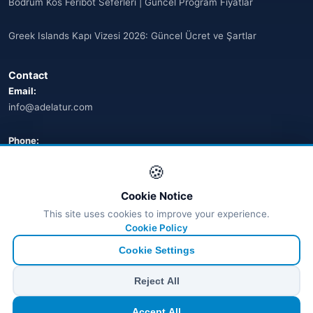
Bodrum Kos Feribot Seferleri | Güncel Program Fiyatlar
Greek Islands Kapı Vizesi 2026: Güncel Ücret ve Şartlar
Contact
Email:
info@adelatur.com
Phone:
+90 242 242 4321
🍪
Address:
Cookie Notice
Antalya, Türkiye
This site uses cookies to improve your experience.
💬 WhatsApp
Cookie Policy
Cookie Settings
© 2026 Ferry Tickets - All Rights Reserved.
Reject All
₺ TRY
€ EUR
$ USD
£ GBP
Accept All