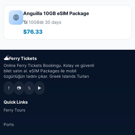
Anguilla 10GB eSIM Package
🌐
📶 10GB
📅 30 days
$76.33
⛴
Ferry Tickets
Online Ferry Tickets Bookingu. Kolay ve güvenli
bilet satın al. eSIM Packages ile mobil
özgürlüğün tadını çıkar. Greek Islands Turları
f
📷
𝕏
▶
Quick Links
Ferry Tours
Ports