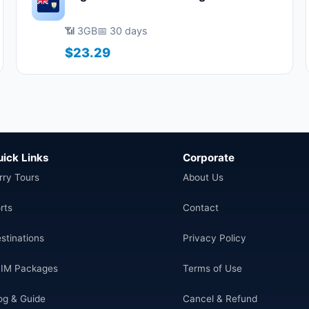
📶 3GB
📅 30 days
$23.29
uick Links
Corporate
rry Tours
About Us
rts
Contact
stinations
Privacy Policy
IM Packages
Terms of Use
og & Guide
Cancel & Refund