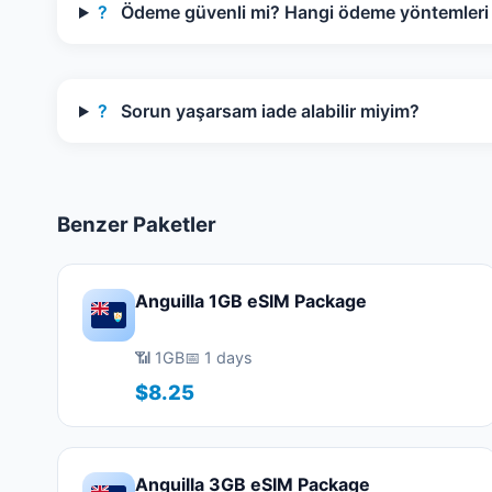
?
Ödeme güvenli mi? Hangi ödeme yöntemleri k
?
Sorun yaşarsam iade alabilir miyim?
Benzer Paketler
Anguilla 1GB eSIM Package
📶 1GB
📅 1 days
$8.25
Anguilla 3GB eSIM Package