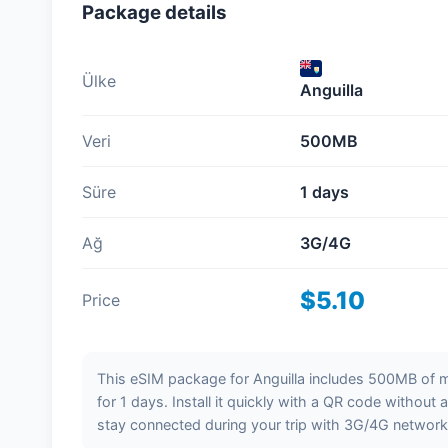
Package details
Ülke
Anguilla
Veri
500MB
Süre
1 days
Ağ
3G/4G
$5.10
Price
This eSIM package for Anguilla includes 500MB of mo
for 1 days. Install it quickly with a QR code without
stay connected during your trip with 3G/4G network