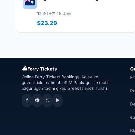
📶 3GB
📅 15 days
$23.29
⛴
Ferry Tickets
Q
Online Ferry Tickets Bookingu. Kolay ve
Fe
güvenli bilet satın al. eSIM Packages ile mobil
özgürlüğün tadını çıkar. Greek Islands Turları
Po
f
📷
𝕏
▶
De
eS
Bl