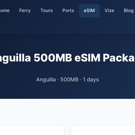
Home
Ferry
Tours
Ports
eSIM
Vize
Blog
guilla 500MB eSIM Pack
Anguilla · 500MB · 1 days