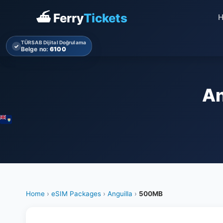
⛴ Ferry
Tickets
TÜRSAB Dijital Doğrulama
✓
Belge no:
6100
An
Home
›
eSIM Packages
›
Anguilla
›
500MB