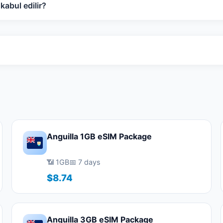
abul edilir?
Anguilla 1GB eSIM Package
📶 1GB
📅 7 days
$8.74
Anguilla 3GB eSIM Package