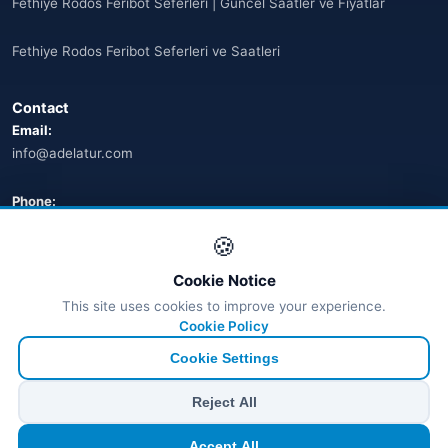
Fethiye Rodos Feribot Seferleri | Güncel Saatler ve Fiyatlar
Fethiye Rodos Feribot Seferleri ve Saatleri
Contact
Email:
info@adelatur.com
Phone:
+90 242 242 4321
🍪
Address:
Cookie Notice
Antalya, Türkiye
This site uses cookies to improve your experience.
💬 WhatsApp
Cookie Policy
Cookie Settings
© 2026 Ferry Tickets - All Rights Reserved.
Reject All
₺ TRY
€ EUR
$ USD
£ GBP
Accept All