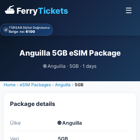
⛴ Ferry
Tickets
☰
TÜRSAB Dijital Doğrulama
✓
Belge no:
6100
Anguilla 5GB eSIM Package
🌐
Anguilla · 5GB · 1 days
Home
›
eSIM Packages
›
Anguilla
›
5GB
Package details
Ülke
🌐
Anguilla
Veri
5GB