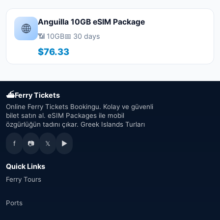
Anguilla 10GB eSIM Package
🌐
📶 10GB
📅 30 days
$76.33
⛴
Ferry Tickets
Online Ferry Tickets Bookingu. Kolay ve güvenli
bilet satın al. eSIM Packages ile mobil
özgürlüğün tadını çıkar. Greek Islands Turları
f
📷
𝕏
▶
Quick Links
Ferry Tours
Ports