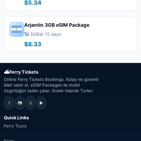
$5.34
Arjantin 3GB eSIM Package
📶 3GB
📅 15 days
$8.33
⛴
Ferry Tickets
Online Ferry Tickets Bookingu. Kolay ve güvenli
bilet satın al. eSIM Packages ile mobil
özgürlüğün tadını çıkar. Greek Islands Turları
f
📷
𝕏
▶
Quick Links
Ferry Tours