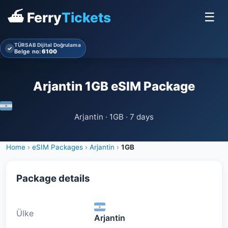
⛴ Ferry
Tickets
☰
TÜRSAB Dijital Doğrulama
✓
Belge no:
6100
Arjantin 1GB eSIM Package
Arjantin · 1GB · 7 days
Home
›
eSIM Packages
›
Arjantin
›
1GB
Package details
Ülke
Arjantin