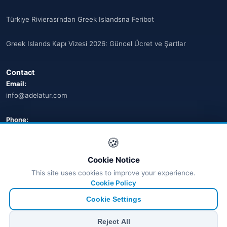
Türkiye Rivierası’ndan Greek Islandsna Feribot
Greek Islands Kapı Vizesi 2026: Güncel Ücret ve Şartlar
Contact
Email:
info@adelatur.com
Phone:
+90 242 242 4321
🍪
Address:
Cookie Notice
Antalya, Türkiye
This site uses cookies to improve your experience.
💬 WhatsApp
Cookie Policy
Cookie Settings
© 2026 Ferry Tickets - All Rights Reserved.
Reject All
₺ TRY
€ EUR
$ USD
£ GBP