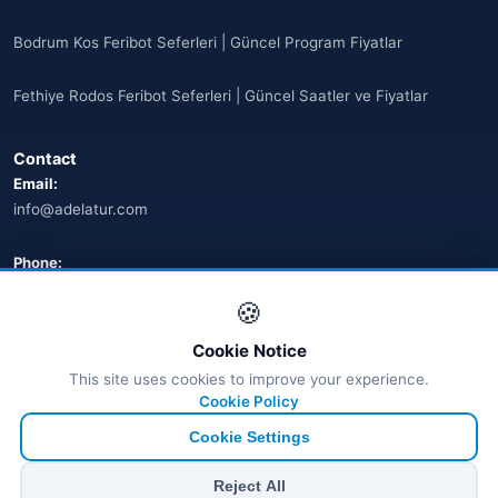
Bodrum Kos Feribot Seferleri | Güncel Program Fiyatlar
Fethiye Rodos Feribot Seferleri | Güncel Saatler ve Fiyatlar
Contact
Email:
info@adelatur.com
Phone:
+90 242 242 4321
🍪
Address:
Cookie Notice
Antalya, Türkiye
This site uses cookies to improve your experience.
💬 WhatsApp
Cookie Policy
Cookie Settings
© 2026 Ferry Tickets - All Rights Reserved.
Reject All
₺ TRY
€ EUR
$ USD
£ GBP