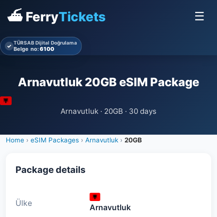
⛴ Ferry
Tickets
☰
TÜRSAB Dijital Doğrulama
✓
Belge no:
6100
Arnavutluk 20GB eSIM Package
Arnavutluk · 20GB · 30 days
Home
›
eSIM Packages
›
Arnavutluk
›
20GB
Package details
Ülke
Arnavutluk