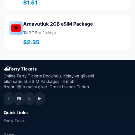
$1.51
Arnavutluk 2GB eSIM Package
📶 2GB
📅 1 days
$2.35
⛴
Ferry Tickets
Online Ferry Tickets Bookingu. Kolay ve güvenli
bilet satın al. eSIM Packages ile mobil
özgürlüğün tadını çıkar. Greek Islands Turları
f
📷
𝕏
▶
Quick Links
Ferry Tours