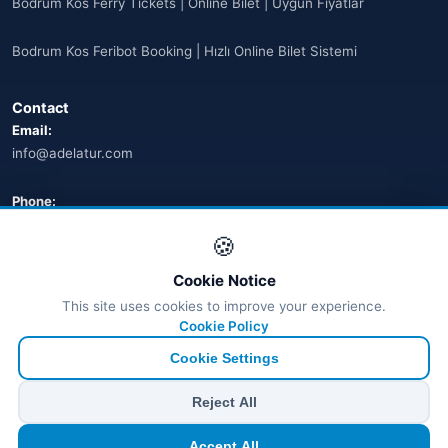
Bodrum Kos Ferry Tickets | Online Bilet | Uygun Fiyatlar
Bodrum Kos Feribot Booking | Hızlı Online Bilet Sistemi
Contact
Email:
info@adelatur.com
Phone:
+90 242 242 4321
🍪
Address:
Cookie Notice
Antalya, Türkiye
This site uses cookies to improve your experience.
💬 WhatsApp
Cookie Policy
Cookie Settings
© 2026 Ferry Tickets - All Rights Reserved.
Reject All
₺ TRY
€ EUR
$ USD
£ GBP
Accept All