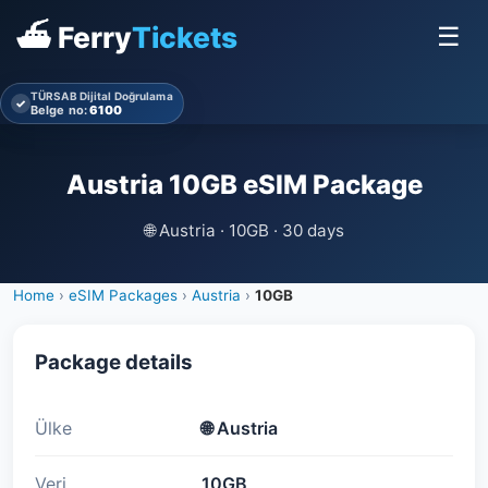
⛴ Ferry
Tickets
☰
TÜRSAB Dijital Doğrulama
✓
Belge no:
6100
Austria 10GB eSIM Package
🌐
Austria · 10GB · 30 days
Home
›
eSIM Packages
›
Austria
›
10GB
Package details
Ülke
🌐
Austria
Veri
10GB