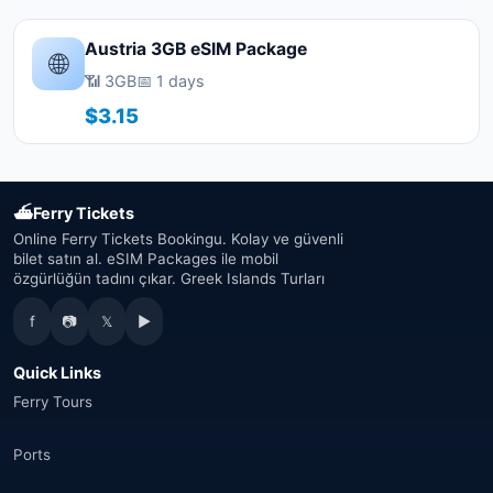
Austria 3GB eSIM Package
🌐
📶 3GB
📅 1 days
$3.15
⛴
Ferry Tickets
Online Ferry Tickets Bookingu. Kolay ve güvenli
bilet satın al. eSIM Packages ile mobil
özgürlüğün tadını çıkar. Greek Islands Turları
f
📷
𝕏
▶
Quick Links
Ferry Tours
Ports