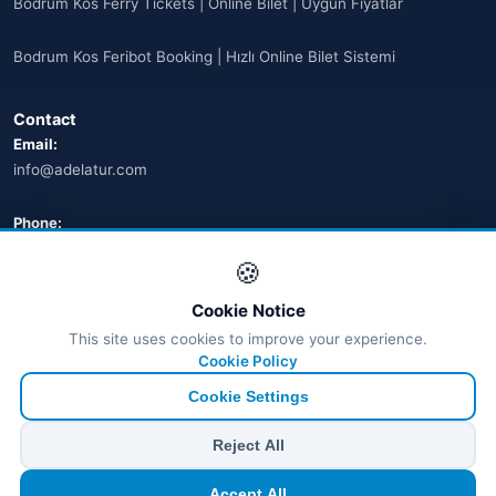
Bodrum Kos Ferry Tickets | Online Bilet | Uygun Fiyatlar
Bodrum Kos Feribot Booking | Hızlı Online Bilet Sistemi
Contact
Email:
info@adelatur.com
Phone:
+90 242 242 4321
🍪
Address:
Cookie Notice
Antalya, Türkiye
This site uses cookies to improve your experience.
💬 WhatsApp
Cookie Policy
Cookie Settings
© 2026 Ferry Tickets - All Rights Reserved.
Reject All
₺ TRY
€ EUR
$ USD
£ GBP
Accept All