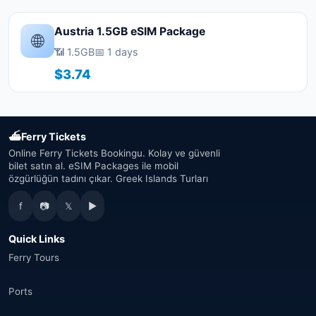
Austria 1.5GB eSIM Package
🌐
📶 1.5GB
📅 1 days
$3.74
⛴
Ferry Tickets
Online Ferry Tickets Bookingu. Kolay ve güvenli
bilet satın al. eSIM Packages ile mobil
özgürlüğün tadını çıkar. Greek Islands Turları
f
📷
𝕏
▶
Quick Links
Ferry Tours
Ports