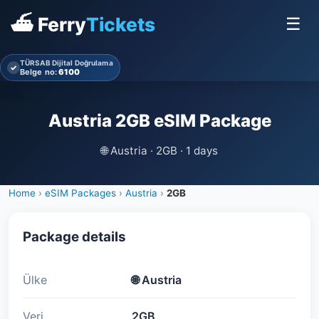
⛴ Ferry
Tickets
☰
TÜRSAB Dijital Doğrulama
✓
Belge no:
6100
Austria 2GB eSIM Package
🌐
Austria · 2GB · 1 days
Home
›
eSIM Packages
›
Austria
›
2GB
Package details
Ülke
🌐
Austria
Veri
2GB