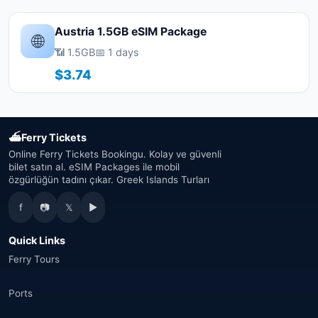
Austria 1.5GB eSIM Package
🌐
📶 1.5GB
📅 1 days
$3.74
⛴
Ferry Tickets
Online Ferry Tickets Bookingu. Kolay ve güvenli
bilet satın al. eSIM Packages ile mobil
özgürlüğün tadını çıkar. Greek Islands Turları
f
📷
𝕏
▶
Quick Links
Ferry Tours
Ports