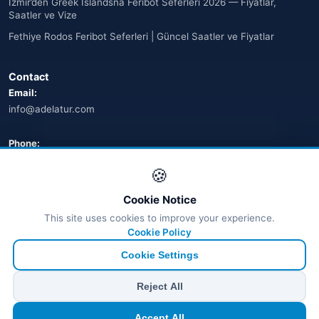
İzmir’den Greek Islandsna Feribot Seferleri 2026 — Fiyatlar,
Saatler ve Vize
Fethiye Rodos Feribot Seferleri | Güncel Saatler ve Fiyatlar
Contact
Email:
info@adelatur.com
Phone:
+90 242 242 4321
🍪
Address:
Cookie Notice
Antalya, Türkiye
This site uses cookies to improve your experience.
💬 WhatsApp
Cookie Policy
Cookie Settings
© 2026 Ferry Tickets - All Rights Reserved.
Reject All
₺ TRY
€ EUR
$ USD
£ GBP
Accept All