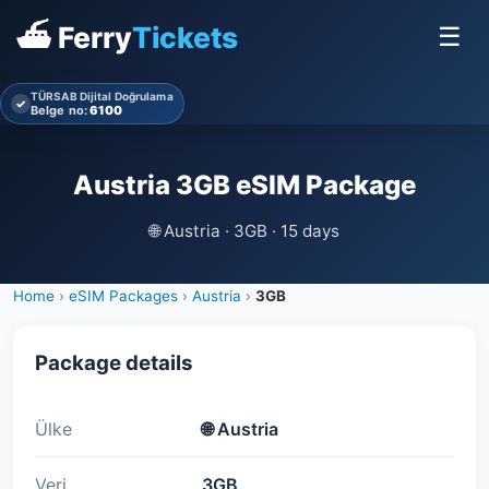
⛴ Ferry
Tickets
☰
TÜRSAB Dijital Doğrulama
✓
Belge no:
6100
Austria 3GB eSIM Package
🌐
Austria · 3GB · 15 days
Home
›
eSIM Packages
›
Austria
›
3GB
Package details
Ülke
🌐
Austria
Veri
3GB