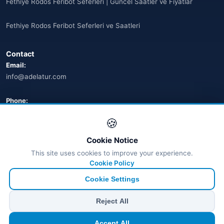
Fethiye Rodos Feribot Seferleri | Güncel Saatler ve Fiyatlar
Fethiye Rodos Feribot Seferleri ve Saatleri
Contact
Email:
info@adelatur.com
Phone:
+90 242 242 4321
🍪
Address:
Cookie Notice
Antalya, Türkiye
This site uses cookies to improve your experience.
💬 WhatsApp
Cookie Policy
Cookie Settings
© 2026 Ferry Tickets - All Rights Reserved.
Reject All
₺ TRY
€ EUR
$ USD
£ GBP
Accept All