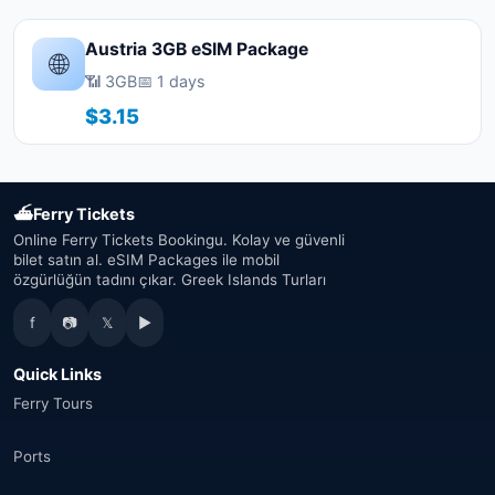
Austria 3GB eSIM Package
🌐
📶 3GB
📅 1 days
$3.15
⛴
Ferry Tickets
Online Ferry Tickets Bookingu. Kolay ve güvenli
bilet satın al. eSIM Packages ile mobil
özgürlüğün tadını çıkar. Greek Islands Turları
f
📷
𝕏
▶
Quick Links
Ferry Tours
Ports