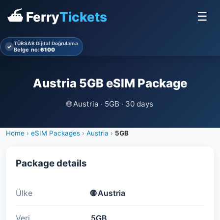
⛴ Ferry
Tickets
☰
TÜRSAB Dijital Doğrulama
✓
Belge no:
6100
Austria 5GB eSIM Package
🌐
Austria · 5GB · 30 days
Home
›
eSIM Packages
›
Austria
›
5GB
Package details
Ülke
🌐
Austria
Veri
5GB