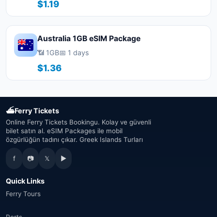
$1.19
Australia 1GB eSIM Package
📶 1GB
📅 1 days
$1.36
⛴
Ferry Tickets
Online Ferry Tickets Bookingu. Kolay ve güvenli
bilet satın al. eSIM Packages ile mobil
özgürlüğün tadını çıkar. Greek Islands Turları
f
📷
𝕏
▶
Quick Links
Ferry Tours