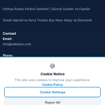
Fethiye Rodos Feribot Seferleri | Güncel Saatler ve Fiyatlar
Greek Islands'na Ferry Tickets Buy Now: Kolay ve Ekonomik
Contact
Email:
info@adelatur.com
Phone:
+90 242 242 4321
🍪
Address:
Cookie Notice
Antalya, Türkiye
This site uses cookies to improve your experience.
💬 WhatsApp
Cookie Policy
Cookie Settings
© 2026 Ferry Tickets - All Rights Reserved.
Reject All
₺ TRY
€ EUR
$ USD
£ GBP