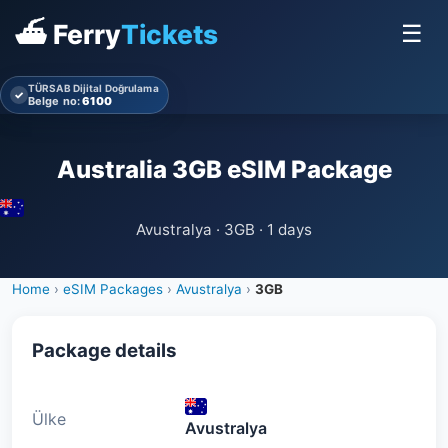
⛴ Ferry
Tickets
☰
TÜRSAB Dijital Doğrulama
✓
Belge no:
6100
Australia 3GB eSIM Package
Avustralya · 3GB · 1 days
Home
›
eSIM Packages
›
Avustralya
›
3GB
Package details
Ülke
Avustralya