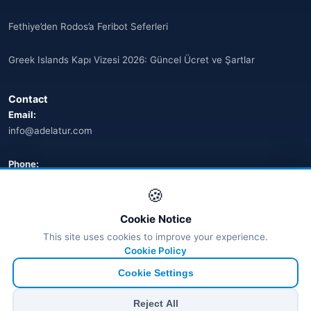
Fethiye’den Rodos’a Feribot Seferleri
Greek Islands Kapı Vizesi 2026: Güncel Ücret ve Şartlar
Contact
Email:
info@adelatur.com
Phone:
+90 242 242 4321
🍪
Address:
Cookie Notice
Antalya, Türkiye
This site uses cookies to improve your experience.
💬 WhatsApp
Cookie Policy
Cookie Settings
© 2026 Ferry Tickets - All Rights Reserved.
Reject All
₺ TRY
€ EUR
$ USD
£ GBP