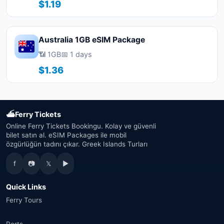
$1.19
Australia 1GB eSIM Package
📶 1GB
📅 1 days
$1.36
⛴
Ferry Tickets
Online Ferry Tickets Bookingu. Kolay ve güvenli
bilet satın al. eSIM Packages ile mobil
özgürlüğün tadını çıkar. Greek Islands Turları
f
📷
𝕏
▶
Quick Links
Ferry Tours