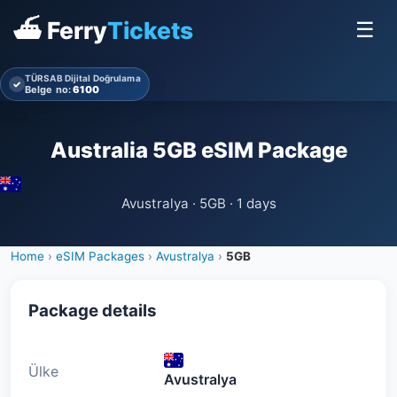
⛴ Ferry
Tickets
☰
TÜRSAB Dijital Doğrulama
✓
Belge no:
6100
Australia 5GB eSIM Package
Avustralya · 5GB · 1 days
Home
›
eSIM Packages
›
Avustralya
›
5GB
Package details
Ülke
Avustralya