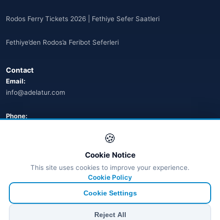
Rodos Ferry Tickets 2026 | Fethiye Sefer Saatleri
Fethiye’den Rodos’a Feribot Seferleri
Contact
Email:
info@adelatur.com
Phone:
+90 242 242 4321
🍪
Address:
Cookie Notice
Antalya, Türkiye
This site uses cookies to improve your experience.
💬 WhatsApp
Cookie Policy
Cookie Settings
© 2026 Ferry Tickets - All Rights Reserved.
Reject All
₺ TRY
€ EUR
$ USD
£ GBP