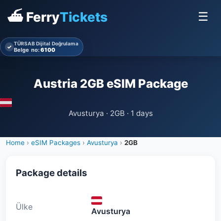
⛴ Ferry
Tickets
☰
TÜRSAB Dijital Doğrulama
✓
Belge no:
6100
Austria 2GB eSIM Package
Avusturya · 2GB · 1 days
Home
›
eSIM Packages
›
Avusturya
›
2GB
Package details
Ülke
Avusturya