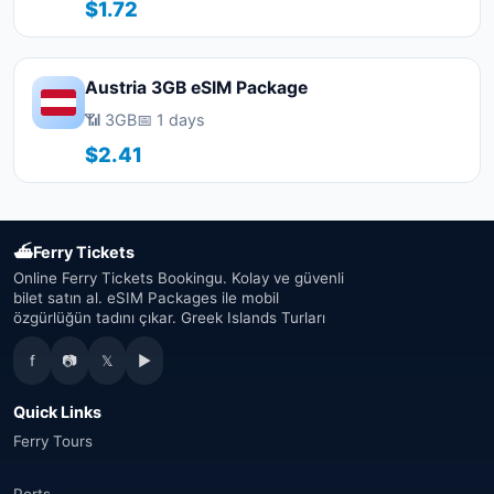
$1.72
Austria 3GB eSIM Package
📶 3GB
📅 1 days
$2.41
⛴
Ferry Tickets
Online Ferry Tickets Bookingu. Kolay ve güvenli
bilet satın al. eSIM Packages ile mobil
özgürlüğün tadını çıkar. Greek Islands Turları
f
📷
𝕏
▶
Quick Links
Ferry Tours