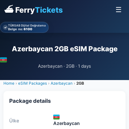
⛴ Ferry
Tickets
☰
TÜRSAB Dijital Doğrulama
✓
Belge no:
6100
Azerbaycan 2GB eSIM Package
Azerbaycan · 2GB · 1 days
Home
›
eSIM Packages
›
Azerbaycan
›
2GB
Package details
Ülke
Azerbaycan