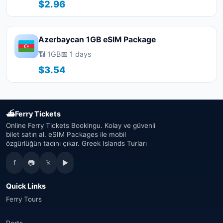
$2.96
Azerbaycan 1GB eSIM Package
📶 1GB
📅 1 days
$3.54
⛴
Ferry Tickets
Online Ferry Tickets Bookingu. Kolay ve güvenli
bilet satın al. eSIM Packages ile mobil
özgürlüğün tadını çıkar. Greek Islands Turları
f
📷
𝕏
▶
Quick Links
Ferry Tours