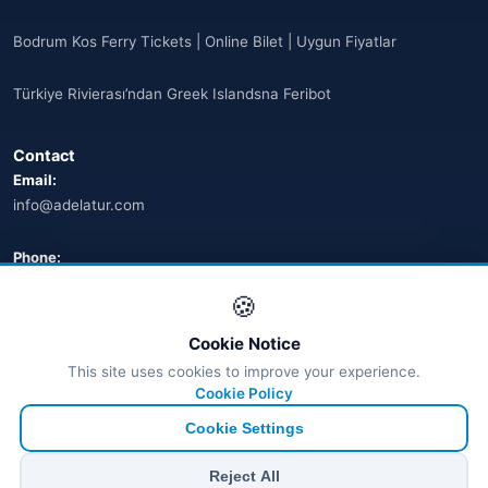
Bodrum Kos Ferry Tickets | Online Bilet | Uygun Fiyatlar
Türkiye Rivierası’ndan Greek Islandsna Feribot
Contact
Email:
info@adelatur.com
Phone:
+90 242 242 4321
🍪
Address:
Cookie Notice
Antalya, Türkiye
This site uses cookies to improve your experience.
💬 WhatsApp
Cookie Policy
Cookie Settings
© 2026 Ferry Tickets - All Rights Reserved.
Reject All
₺ TRY
€ EUR
$ USD
£ GBP