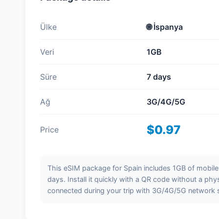
Ülke
🌐 İspanya
Veri
1GB
Süre
7 days
Ağ
3G/4G/5G
$0.97
Price
This eSIM package for Spain includes 1GB of mobile d
days. Install it quickly with a QR code without a phy
connected during your trip with 3G/4G/5G network 