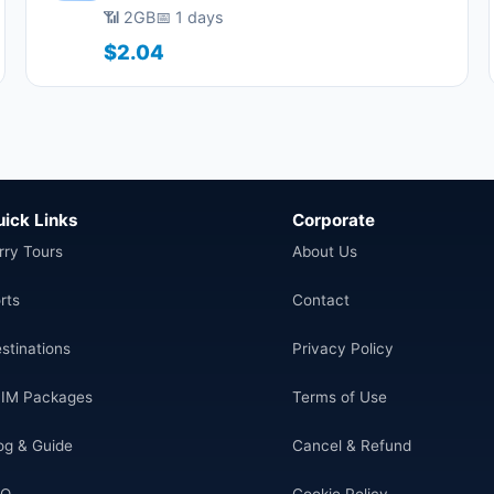
📶 2GB
📅 1 days
$2.04
uick Links
Corporate
rry Tours
About Us
rts
Contact
stinations
Privacy Policy
IM Packages
Terms of Use
og & Guide
Cancel & Refund