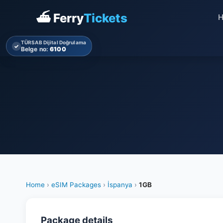
⛴ Ferry
Tickets
TÜRSAB Dijital Doğrulama
✓
Belge no:
6100
Home
›
eSIM Packages
›
İspanya
›
1GB
Package details