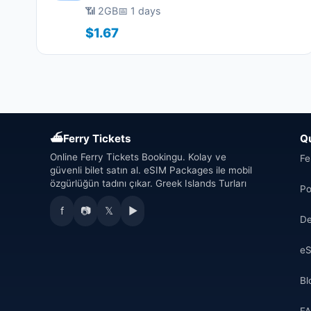
📶 2GB
📅 1 days
$1.67
⛴
Ferry Tickets
Q
Online Ferry Tickets Bookingu. Kolay ve
Fe
güvenli bilet satın al. eSIM Packages ile mobil
özgürlüğün tadını çıkar. Greek Islands Turları
Po
f
📷
𝕏
▶
De
eS
Bl