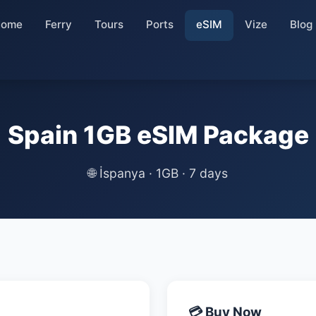
Home
Ferry
Tours
Ports
eSIM
Vize
Blog
Spain 1GB eSIM Package
🌐 İspanya · 1GB · 7 days
💳 Buy Now