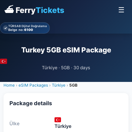
⛴ Ferry
Tickets
☰
TÜRSAB Dijital Doğrulama
✓
Belge no:
6100
Turkey 5GB eSIM Package
Türkiye · 5GB · 30 days
Home
›
eSIM Packages
›
Türkiye
›
5GB
Package details
Ülke
Türkiye