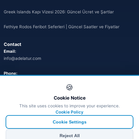
Greek Islands Kapı Vizesi 2026: Güncel Ücret ve Şartlar
Fethiye Rodos Feribot Seferleri | Güncel Saatler ve Fiyatlar
Contact
Email:
info@adelatur.com
Phone:
+90 242 242 4321
🍪
Address:
Cookie Notice
Antalya, Türkiye
This site uses cookies to improve your experience.
💬 WhatsApp
Cookie Policy
Cookie Settings
© 2026 Ferry Tickets - All Rights Reserved.
Reject All
₺ TRY
€ EUR
$ USD
£ GBP