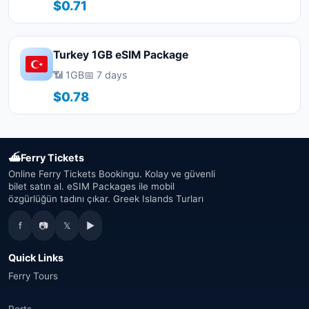
$0.71
Turkey 1GB eSIM Package
📶 1GB
📅 7 days
$0.78
⛴
Ferry Tickets
Online Ferry Tickets Bookingu. Kolay ve güvenli
bilet satın al. eSIM Packages ile mobil
özgürlüğün tadını çıkar. Greek Islands Turları
f
📷
𝕏
▶
Quick Links
Ferry Tours