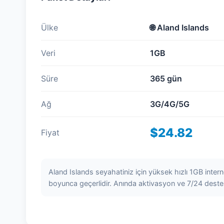
Ülke
🌐
Aland Islands
Veri
1GB
Süre
365 gün
Ağ
3G/4G/5G
$24.82
Fiyat
Aland Islands seyahatiniz için yüksek hızlı 1GB inter
boyunca geçerlidir. Anında aktivasyon ve 7/24 deste