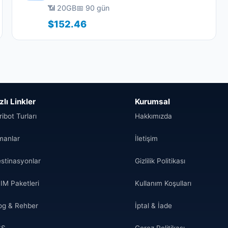
📶 20GB
📅 90 gün
$152.46
zlı Linkler
Kurumsal
ribot Turları
Hakkımızda
manlar
İletişim
stinasyonlar
Gizlilik Politikası
IM Paketleri
Kullanım Koşulları
og & Rehber
İptal & İade