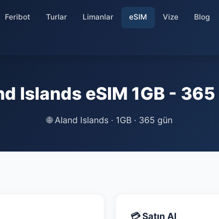
Feribot
Turlar
Limanlar
eSIM
Vize
Blog
nd Islands eSIM 1GB - 365
🌐
Aland Islands · 1GB · 365 gün
💳 Satın Al