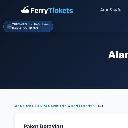
⛴ Ferry
Tickets
Ana Sayfa
TÜRSAB Dijital Doğrulama
✓
Belge no:
6100
Ala
Ana Sayfa
›
eSIM Paketleri
›
Aland Islands
›
1GB
Paket Detayları