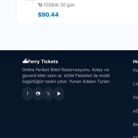
📶 10GB
📅 30 gün
$90.44
⛴
Ferry Tickets
Hı
Online Feribot Bileti Rezervasyonu. Kolay ve
Fe
güvenli bilet satın al. eSIM Paketleri ile mobil
özgürlüğün tadını çıkar. Yunan Adaları Turları
Li
f
📷
𝕏
▶
De
eS
Bl