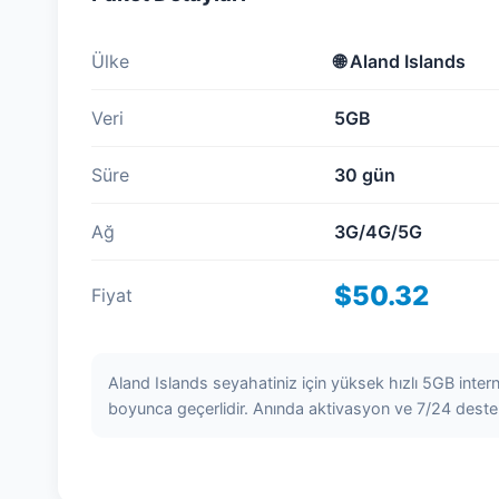
Ülke
🌐
Aland Islands
Veri
5GB
Süre
30 gün
Ağ
3G/4G/5G
$50.32
Fiyat
Aland Islands seyahatiniz için yüksek hızlı 5GB inter
boyunca geçerlidir. Anında aktivasyon ve 7/24 deste