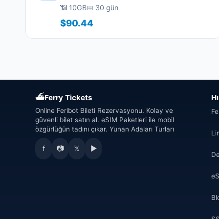
📶 10GB
📅 30 gün
$90.44
⛴
Ferry Tickets
Hı
Online Feribot Bileti Rezervasyonu. Kolay ve
Fe
güvenli bilet satın al. eSIM Paketleri ile mobil
özgürlüğün tadını çıkar. Yunan Adaları Turları
Li
f
📷
𝕏
▶
De
eS
Bl