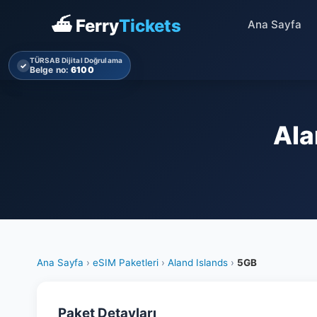
⛴ Ferry
Tickets
Ana Sayfa
TÜRSAB Dijital Doğrulama
✓
Belge no:
6100
Ala
Ana Sayfa
›
eSIM Paketleri
›
Aland Islands
›
5GB
Paket Detayları