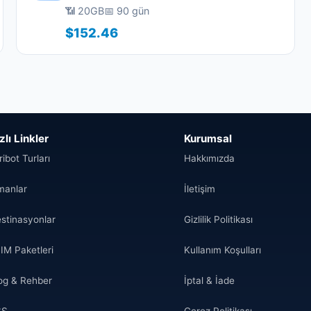
📶 20GB
📅 90 gün
$152.46
zlı Linkler
Kurumsal
ribot Turları
Hakkımızda
manlar
İletişim
stinasyonlar
Gizlilik Politikası
IM Paketleri
Kullanım Koşulları
og & Rehber
İptal & İade