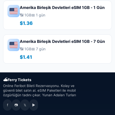
Amerika Birleşik Devletleri eSIM 1GB - 1 Gün
📶 1GB
📅 1 gün
$1.36
Amerika Birleşik Devletleri eSIM 1GB - 7 Gün
📶 1GB
📅 7 gün
$1.41
⛴
Ferry Tickets
Online Feribot Bileti Rezervasyonu. Kolay ve
güvenli bilet satın al. eSIM Paketleri ile mobil
özgürlüğün tadını çıkar. Yunan Adaları Turları
f
📷
𝕏
▶