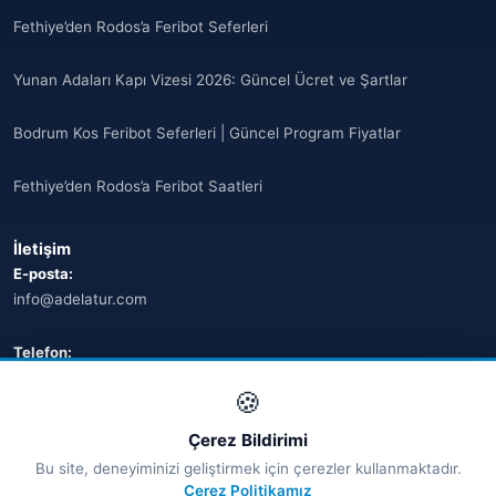
Fethiye’den Rodos’a Feribot Seferleri
Yunan Adaları Kapı Vizesi 2026: Güncel Ücret ve Şartlar
Bodrum Kos Feribot Seferleri | Güncel Program Fiyatlar
Fethiye’den Rodos’a Feribot Saatleri
İletişim
E-posta:
info@adelatur.com
Telefon:
+90 242 242 4321
🍪
Adres:
Çerez Bildirimi
Antalya, Türkiye
Bu site, deneyiminizi geliştirmek için çerezler kullanmaktadır.
💬 WhatsApp
Çerez Politikamız