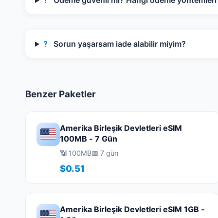
?
Ödeme güvenli mi? Hangi ödeme yöntemleri k
?
Sorun yaşarsam iade alabilir miyim?
Benzer Paketler
Amerika Birleşik Devletleri eSIM
100MB - 7 Gün
📶 100MB
📅 7 gün
$0.51
Amerika Birleşik Devletleri eSIM 1GB -