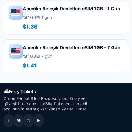
Amerika Birleşik Devletleri eSIM 1GB - 1 Gün
📶 1GB
📅 1 gün
$1.36
Amerika Birleşik Devletleri eSIM 1GB - 7 Gün
📶 1GB
📅 7 gün
$1.41
⛴
Ferry Tickets
Online Feribot Bileti Rezervasyonu. Kolay ve
güvenli bilet satın al. eSIM Paketleri ile mobil
özgürlüğün tadını çıkar. Yunan Adaları Turları
f
📷
𝕏
▶