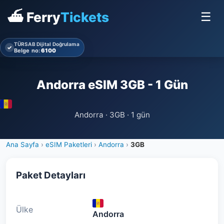
⛴ Ferry
Tickets
☰
TÜRSAB Dijital Doğrulama
✓
Belge no:
6100
Andorra eSIM 3GB - 1 Gün
Andorra · 3GB · 1 gün
Ana Sayfa
›
eSIM Paketleri
›
Andorra
›
3GB
Paket Detayları
Ülke
Andorra