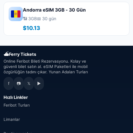
Andorra eSIM 3GB - 30 Gün
📶 3GB
📅 30 gün
$10.13
⛴
Ferry Tickets
Online Feribot Bileti Rezervasyonu. Kolay ve
güvenli bilet satın al. eSIM Paketleri ile mobil
özgürlüğün tadını çıkar. Yunan Adaları Turları
f
📷
𝕏
▶
Hızlı Linkler
Feribot Turları
Limanlar