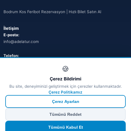
Bodrum Kos Feribot Rezervasyon | Hızlı Bilet Satın Al
İletişim
E-posta:
info@adelatur.com
Telefon:
+90 242 242 4321
🍪
Adres:
Çerez Bildirimi
Antalya, Türkiye
Bu site, deneyiminizi geliştirmek için çerezler kullanmaktadır.
💬 WhatsApp
Çerez Politikamız
Çerez Ayarları
© 2026 Ferry Tickets - Tüm Hakları Saklıdır.
Tümünü Reddet
₺ TRY
€ EUR
$ USD
£ GBP
🔒
Güvenli ödeme
· Anında onay · Türkçe destek
Devam et
Tümünü Kabul Et
TÜRSAB Dijital Doğrulama
✓